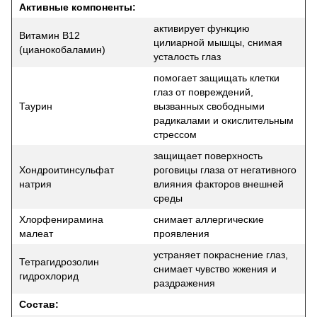
Активные компоненты:
активирует функцию
Витамин B12
цилиарной мышцы, снимая
(цианокобаламин)
усталость глаз
помогает защищать клетки
глаз от повреждений,
Таурин
вызванных свободными
радикалами и окислительным
стрессом
защищает поверхность
Хондроитинсульфат
роговицы глаза от негативного
натрия
влияния факторов внешней
среды
Хлорфенирамина
снимает аллергические
малеат
проявления
устраняет покраснение глаз,
Тетрагидрозолин
снимает чувство жжения и
гидрохлорид
раздражения
Состав: