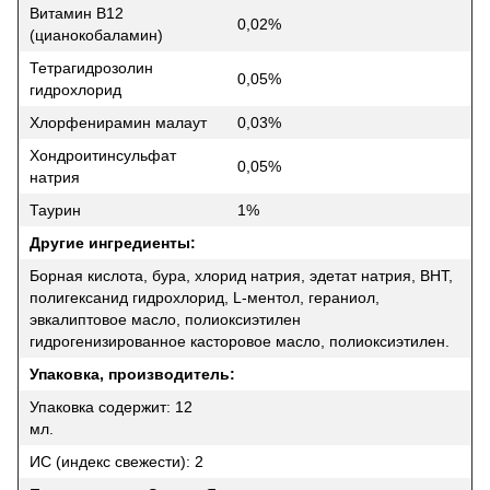
Витамин B12
0,02%
(цианокобаламин)
Тетрагидрозолин
0,05%
гидрохлорид
Хлорфенирамин малаут
0,03%
Хондроитинсульфат
0,05%
натрия
Таурин
1%
Другие ингредиенты:
Борная кислота, бура, хлорид натрия, эдетат натрия, BHT,
полигексанид гидрохлорид, L-ментол, гераниол,
эвкалиптовое масло, полиоксиэтилен
гидрогенизированное касторовое масло, полиоксиэтилен.
Упаковка, производитель:
Упаковка содержит: 12
мл.
ИС (индекс свежести): 2