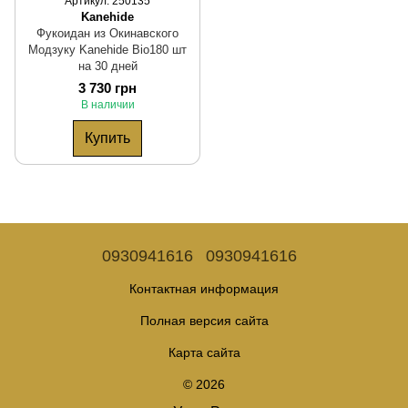
Артикул: 250135
Kanehide
Фукоидан из Окинавского
Модзуку Kanehide Bio180 шт
на 30 дней
3 730 грн
В наличии
Купить
0930941616
0930941616
Контактная информация
Полная версия сайта
Карта сайта
© 2026