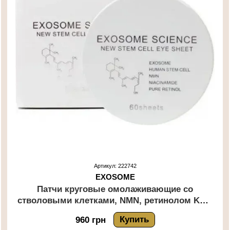
Артикул: 222742
EXOSOME
Патчи круговые омолаживающие со
стволовыми клетками, NMN, ретинолом KOR
JAPAN SCIENCE EXOSOME 60 шт
Купить
960 грн