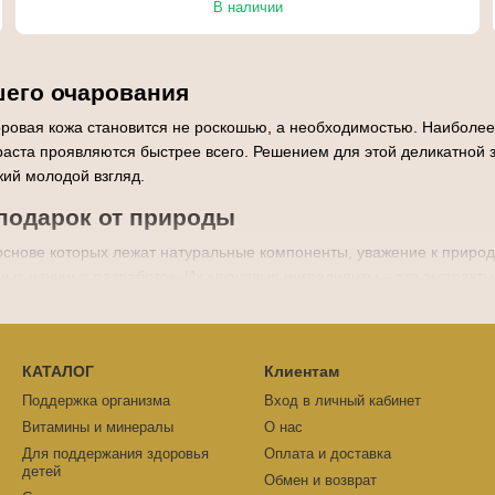
В наличии
ашего очарования
ровая кожа становится не роскошью, а необходимостью. Наиболее 
озраста проявляются быстрее всего. Решением для этой деликатной 
жий молодой взгляд.
 подарок от природы
снове которых лежат натуральные компоненты, уважение к природе 
ых научных разработок. Их ключевые ингредиенты – это экстракты 
полезными веществами, которые интенсивно питают, увлажняют и в
од глаза?
КАТАЛОГ
Клиентам
чи под глаза японские – это идеальный выбор. Вот несколько причин
Поддержка организма
Вход в личный кабинет
чи снимают отёчность и уменьшают круги под глазами. Усталость и
Витамины и минералы
О нас
иалуроновой кислоты, японские патчи создают условия для глубок
Для поддержания здоровья
Оплата и доставка
детей
Обмен и возврат