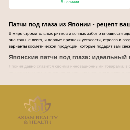
В наличии
Патчи под глаза из Японии - рецепт в
В мире стремительных ритмов и вечных забот о внешности здо
она тоньше всего, и первые признаки усталости, стресса и в
варианты косметической продукции, которые подарят вам све
Японские патчи под глаза: идеальный
Япония давно славится своими инновационными товарами, в о
являются результатом синергии древних рецептов и современн
натуральные растительные эссенции. Каждая маска насыщена 
Почему стоит купить японские патчи п
Если вы хотите вернуть своей коже молодость и свежесть, пат
Мгновенный эффект
. Уже после первого применения пат
Глубокое увлажнение
. Благодаря высокому содержанию г
обезвоживание.