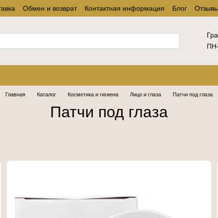
тавка
Обмен и возврат
Контактная информация
Блог
Отзывы
Гра
ПН-
Главная
Каталог
Косметика и гигиена
Лицо и глаза
Патчи под глаза
Патчи под глаза