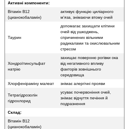
Активні компоненти:
Вітамін B12
активує функцію циліарного
(цианокобаламін)
м'яза, знімаючи втому очей
допомагає захищати клітини
очей від ушкоджень,
Таурин
спричинених вільними
радикалами та окислювальним
стресом
захищає поверхню рогівки ока
Хондроїтинсульфат
від негативного впливу
натрію
факторів зовнішнього
середовища
Хлорфеніраміну малеат
знімає алергічні прояви
усуває почервоніння очей,
Тетрагідрозолін
знімає відчуття печіння й
гідрохлорид
подразнення
Склад:
Вітамін B12
(цианокобаламін)