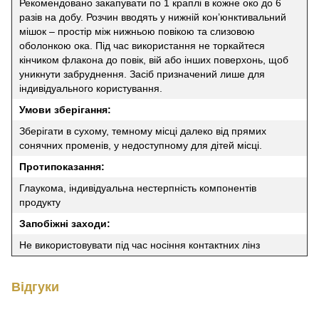
Рекомендовано закапувати по 1 краплі в кожне око до 6
разів на добу. Розчин вводять у нижній кон’юнктивальний
мішок – простір між нижньою повікою та слизовою
оболонкою ока. Під час використання не торкайтеся
кінчиком флакона до повік, вій або інших поверхонь, щоб
уникнути забруднення. Засіб призначений лише для
індивідуального користування.
Умови зберігання:
Зберігати в сухому, темному місці далеко від прямих
сонячних променів, у недоступному для дітей місці.
Протипоказання:
Глаукома, індивідуальна нестерпність компонентів
продукту
Запобіжні заходи:
Не використовувати під час носіння контактних лінз
Відгуки