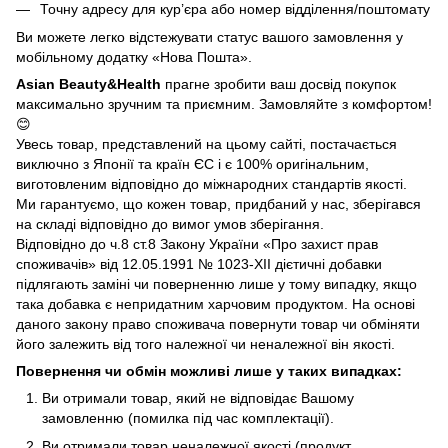
Точну адресу для кур’єра або номер відділення/поштомату
Ви можете легко відстежувати статус вашого замовлення у
мобільному додатку «Нова Пошта».
Asian Beauty&Health
прагне зробити ваш досвід покупок
максимально зручним та приємним. Замовляйте з комфортом!
😊
Увесь товар, представлений на цьому сайті, постачається
виключно з Японії та країн ЄС і є 100% оригінальним,
виготовленим відповідно до міжнародних стандартів якості.
Ми гарантуємо, що кожен товар, придбаний у нас, зберігався
на складі відповідно до вимог умов зберігання.
Відповідно до ч.8 ст.8 Закону України «Про захист прав
споживачів» від 12.05.1991 № 1023-ХІІ дієтичні добавки
підлягають заміні чи поверненню лише у тому випадку, якщо
така добавка є непридатним харчовим продуктом. На основі
даного закону право споживача повернути товар чи обміняти
його залежить від того належної чи неналежної він якості.
Повернення чи обмін можливі лише у таких випадках:
Ви отримали товар, який не відповідає Вашому
замовленню (помилка під час комплектації).
Ви отримали товар неналежної якості (продукт