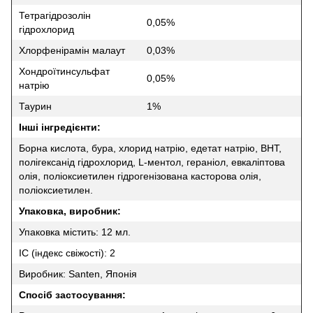
Тетрагідрозолін
0,05%
гідрохлорид
Хлорфенірамін малаут
0,03%
Хондроїтинсульфат
0,05%
натрію
Таурин
1%
Інші інгредієнти:
Борна кислота, бура, хлорид натрію, едетат натрію, BHT,
полігексанід гідрохлорид, L-ментол, гераніол, евкаліптова
олія, поліоксиетилен гідрогенізована касторова олія,
поліоксиетилен.
Упаковка, виробник:
Упаковка містить: 12 мл.
ІС (індекс свіжості): 2
Виробник: Santen, Японія
Спосіб застосування: