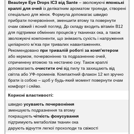
Beauteye Eye Drops IC3 від Sante
– зволожуючі
японські
краплі для очей
із делікатним ароматом троянди, створені
спеціально для жінок. Формула допомагає швидко
прибрати почервоніння, зменшити втому та повернути
очам свіжий і ясний погляд. До складу входить вітамін B12
для підтримки обмінних процесів у тканинах ока, а також
зволожуючі компоненти, що знімають сухість і напруження
циліарного м’яза при тривалих навантаженнях.
Рекомендовано
при тривалій роботі за комп’ютером
або кермом, почервонінню та подразненню очей,
спричинену втомою та нестачею сну. Також краплі
допомагають
очистити очі
від пилу та захищають від
світла або УФ-променів. Компактний флакон 12 мл зручно
брати із собою – щоб у будь-який момент повернути очам
комфорт і сяйво.
Корисні властивості:
швидко
усувають почервоніння
зменшують подразнення та втому
покращують
чіткість фокусування
підтримують метаболізм тканин ока
дарують відчуття легкої прохолоди та свіжості