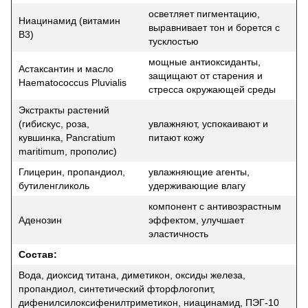
осветляет пигментацию,
Ниацинамид (витамин
выравнивает тон и борется с
В3)
тусклостью
мощные антиоксиданты,
Астаксантин и масло
защищают от старения и
Haematococcus Pluvialis
стресса окружающей среды
Экстракты растений
(гибискус, роза,
увлажняют, успокаивают и
кувшинка, Pancratium
питают кожу
maritimum, прополис)
Глицерин, пропандиол,
увлажняющие агенты,
бутиленгликоль
удерживающие влагу
компонент с антивозрастным
Аденозин
эффектом, улучшает
эластичность
Состав:
Вода, диоксид титана, диметикон, оксиды железа,
пропандиол, синтетический фторфлогопит,
дифенилсилоксифенилтриметикон, ниацинамид, ПЭГ-10