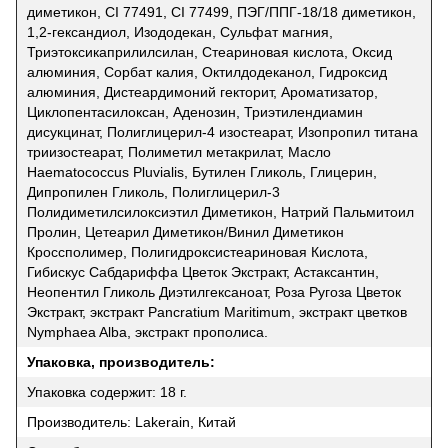
диметикон, CI 77491, CI 77499, ПЭГ/ППГ-18/18 диметикон,
1,2-гександиол, Изододекан, Сульфат магния,
Триэтоксикаприлилсилан, Стеариновая кислота, Оксид
алюминия, Сорбат калия, Октилдодеканол, Гидроксид
алюминия, Дистеардимоний гекторит, Ароматизатор,
Циклопентасилоксан, Аденозин, Триэтилендиамин
дисукцинат, Полиглицерил-4 изостеарат, Изопропил титана
триизостеарат, Полиметил метакрилат, Масло
Haematococcus Pluvialis, Бутилен Гликоль, Глицерин,
Дипропилен Гликоль, Полиглицерил-3
Полидиметилсилоксиэтил Диметикон, Натрий Пальмитоил
Пролин, Цетеарил Диметикон/Винил Диметикон
Кроссполимер, Полигидроксистеариновая Кислота,
Гибискус Сабдариффа Цветок Экстракт, Астаксантин,
Неопентил Гликоль Диэтилгексаноат, Роза Ругоза Цветок
Экстракт, экстракт Pancratium Maritimum, экстракт цветков
Nymphaea Alba, экстракт прополиса.
Упаковка, производитель:
Упаковка содержит: 18 г.
Производитель: Lakerain, Китай