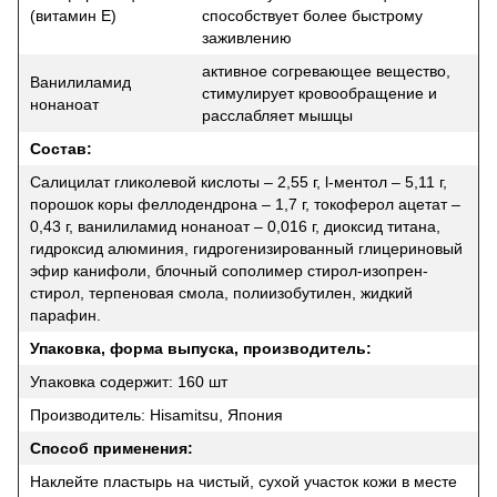
(витамин Е)
способствует более быстрому
заживлению
активное согревающее вещество,
Ванилиламид
стимулирует кровообращение и
нонаноат
расслабляет мышцы
Состав:
Салицилат гликолевой кислоты – 2,55 г, l-ментол – 5,11 г,
порошок коры феллодендрона – 1,7 г, токоферол ацетат –
0,43 г, ванилиламид нонаноат – 0,016 г, диоксид титана,
гидроксид алюминия, гидрогенизированный глицериновый
эфир канифоли, блочный сополимер стирол-изопрен-
стирол, терпеновая смола, полиизобутилен, жидкий
парафин.
Упаковка, форма выпуска, производитель:
Упаковка содержит: 160 шт
Производитель: Hisamitsu, Япония
Способ применения:
Наклейте пластырь на чистый, сухой участок кожи в месте