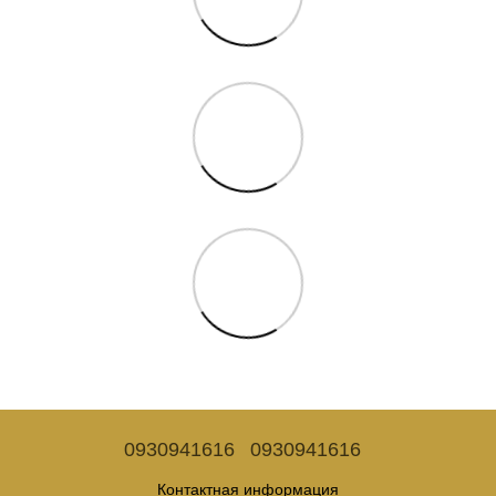
0930941616
0930941616
Контактная информация