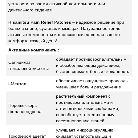
усталости во время активной деятельности или
длительного сидения
Hisamitsu Pain Relief Patches
– надежное решение при
болях в спине, суставах и мышцах. Натуральное тепло,
активные компоненты и японское качество для вашего
комфорта каждый день!
Активные компоненты:
обладает противовоспалительным
Салицилат
и обезболивающим действием,
гликолевой кислоты
быстро снимает боль и скованность
обеспечивает ощущение прохлады,
l-Ментол
уменьшает боль и раздражение
растительный компонент с
противовоспалительными и
Порошок коры
антисептическими свойствами,
феллодендрона
способствует естественному
восстановлению тканей
улучшает микроциркуляцию,
Токоферол ацетат
снимает усталость мышц и