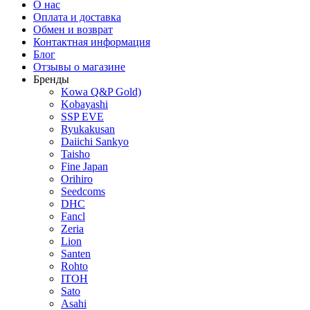
О нас
Оплата и доставка
Обмен и возврат
Контактная информация
Блог
Отзывы о магазине
Бренды
Kowa Q&P Gold)
Kobayashi
SSP EVE
Ryukakusan
Daiichi Sankyo
Taisho
Fine Japan
Orihiro
Seedcoms
DHC
Fancl
Zeria
Lion
Santen
Rohto
ITOH
Sato
Asahi