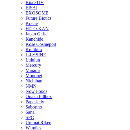
Biore UV
EISAI
EXOSOME
Future Biotics
Kracie
HITO-KAN
Japan Gals
Kanehide
Kose Cosmeport
Kunihiro
L-LYSINE
Lululun
Mercury
Minami
Mononet
Nichiban
NMN
Now Foods
Onaka Pillbox
Papa Jelly
Saborino
Sana
SPC
Unimat Riken
Wamiles