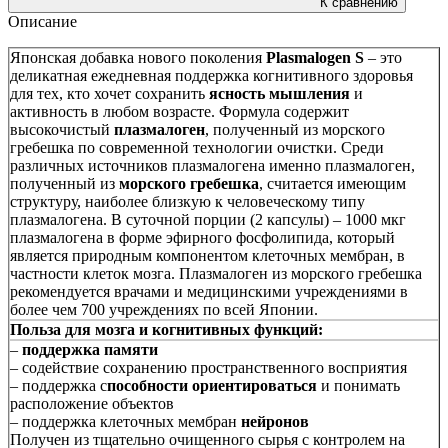
К сравнению
Описание
Японская добавка нового поколения
Plasmalogen S
– это
деликатная ежедневная поддержка когнитивного здоровья
для тех, кто хочет сохранить
ясность мышления
и
активность в любом возрасте. Формула содержит
высокочистый
плазмалоген
, полученный из морского
гребешка по современной технологии очистки. Среди
различных источников плазмалогена именно плазмалоген,
полученный из
морского
гребешка
, считается имеющим
структуру, наиболее близкую к человеческому типу
плазмалогена. В суточной порции (2 капсулы) – 1000 мкг
плазмалогена в форме эфирного фосфолипида, который
является природным компонентом клеточных мембран, в
частности клеток мозга. Плазмалоген из морского гребешка
рекомендуется врачами и медицинскими учреждениями в
более чем 700 учреждениях по всей Японии.
Польза для мозга и когнитивных функций:
–
поддержка памяти
– содействие сохранению пространственного восприятия
– поддержка с
пособности ориентироваться
и понимать
расположение объектов
– поддержка клеточных мембран
нейронов
Получен из тщательно очищенного сырья с контролем на