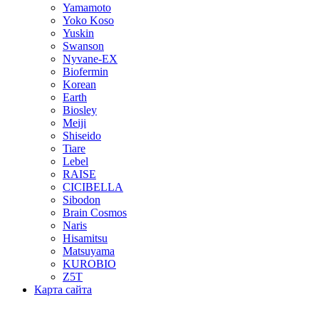
Yamamoto
Yoko Koso
Yuskin
Swanson
Nyvane-EX
Biofermin
Korean
Earth
Biosley
Meiji
Shiseido
Tiare
Lebel
RAISE
CICIBELLA
Sibodon
Brain Cosmos
Naris
Hisamitsu
Matsuyama
KUROBIO
Z5T
Карта сайта