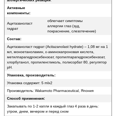
Активные
компоненты:
облегчает симптомы
Ацитазаноласт
аллергии глаз (зуд,
гидрат
покраснение, слезотечение)
Состав:
Ацитазаноласт гидрат (Acitazanolast hydrate) – 1,08 мг на 1
мл, моноетаноламин, ε-аминокапроновая кислота,
метилпарагидроксибензоат, пропилпарагидроксибензоат,
хлорбутанол, пропиленгликоль, полисорбат 80, регулятор
рН.
Упаковка, производитель:
Упаковка содержит: 5 mlx2
Производитель: Wakamoto Pharmaceutical, Япония
Способ применения:
Закапывать по 1-2 капли в каждый глаз 4 раза в день:
утром, днем, вечером и перед сном