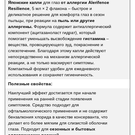
Японские капли
для глаз
от аллергии Alerifence
Resilience
, 5 мл × 2 флакона – быстрое и
деликатное решение для комфорта глаз в сезон
пыльцы, при реакции на
пыль или другие
аллергены.
Формула содержит антиаллергический
компонент (ацитазаноласт гидрат), который
помогает уменьшать высвобождение
гистамина
–
вещества, провоцирующего зуд, покраснение и
слезотечение. Благодаря этому капли действуют
непосредственно на механизм аллергической
реакции, а не только маскируют симптомы.
Компактный формат удобен для ежедневного
использования и сохраняет гигиеничность.
Полезные свойства:
Наилучший эффект достигается при начале
применения на ранней стадии появления
симптомов. Средство подходит для
офтальмологического применения и не содержит
бензалкония хлорида в качестве консерванта, что
делает его более мягким для слизистой оболочки
глаза. Подходит для
сезонных и бытовых
аллергических реакций
.