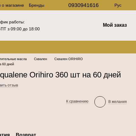
0930941616
 о магазине
Бренды
Рус
фик работы:
Мой заказ
ПТ з 09:00 до 18:00
стительные масла
Сквален
Сквален ORIHIRO
а 60 дней
ualene Orihiro 360 шт на 60 дней
вить отзыв
К сравнению
В желания
нтия
Возврат