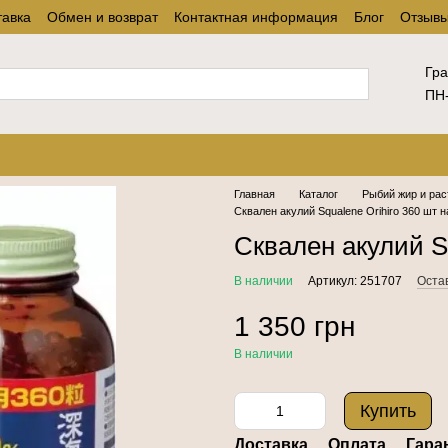
тавка
Обмен и возврат
Контактная информация
Блог
Отзывы
Гра
ПН-
Главная
Каталог
Рыбий жир и ра
Сквален акулий Squalene Orihiro 360 шт н
Сквален акулий Sq
В наличии
Артикул: 251707
Оста
1 350 грн
В наличии
Купить
Доставка
Оплата
Гара