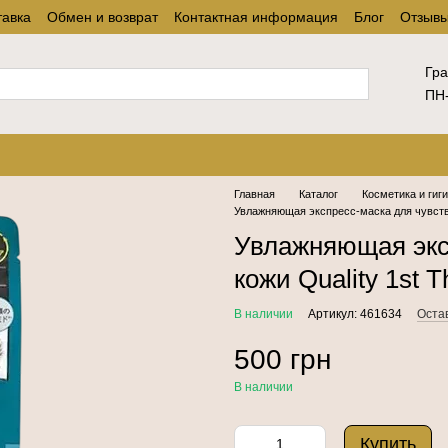
тавка
Обмен и возврат
Контактная информация
Блог
Отзывы
Гра
ПН-
Главная
Каталог
Косметика и гиг
Увлажняющая экспресс-маска для чувствит
Увлажняющая экс
кожи Quality 1st T
В наличии
Артикул: 461634
Оста
500 грн
В наличии
Купить