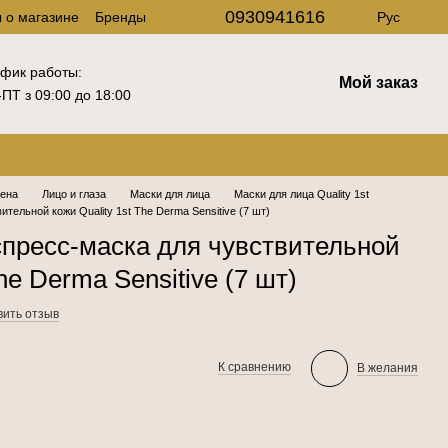
0930941616
 о магазине
Бренды
Рус
фик работы:
Мой заказ
ПТ з 09:00 до 18:00
иена
Лицо и глаза
Маски для лица
Маски для лица Quality 1st
ельной кожи Quality 1st The Derma Sensitive (7 шт)
пресс-маска для чувствительной
he Derma Sensitive (7 шт)
вить отзыв
К сравнению
В желания