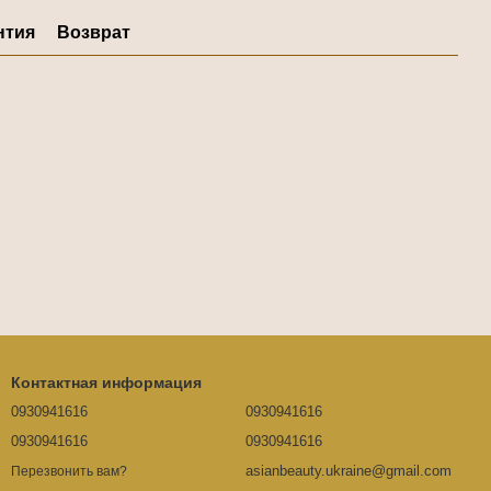
нтия
Возврат
Контактная информация
0930941616
0930941616
0930941616
0930941616
asianbeauty.ukraine@gmail.com
Перезвонить вам?