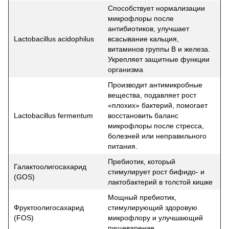
Способствует нормализации
микрофлоры после
антибиотиков, улучшает
Lactobacillus acidophilus
всасывание кальция,
витаминов группы B и железа.
Укрепляет защитные функции
организма
Производит антимикробные
вещества, подавляет рост
«плохих» бактерий, помогает
Lactobacillus fermentum
восстановить баланс
микрофлоры после стресса,
болезней или неправильного
питания.
Пребиотик, который
Галактоолигосахарид
стимулирует рост бифидо- и
(GOS)
лактобактерий в толстой кишке
Мощный пребиотик,
Фруктоолигосахарид
стимулирующий здоровую
(FOS)
микрофлору и улучшающий
пищеварение