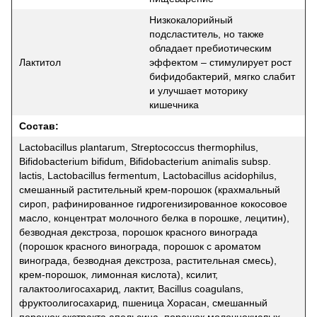
Низкокалорийный
подсластитель, но также
обладает пребиотическим
Лактитол
эффектом – стимулирует рост
бифидобактерий, мягко слабит
и улучшает моторику
кишечника
Состав:
Lactobacillus plantarum, Streptococcus thermophilus,
Bifidobacterium bifidum, Bifidobacterium animalis subsp.
lactis, Lactobacillus fermentum, Lactobacillus acidophilus,
смешанный растительный крем-порошок (крахмальный
сироп, рафинированное гидрогенизированное кокосовое
масло, концентрат молочного белка в порошке, лецитин),
безводная декстроза, порошок красного винограда
(порошок красного винограда, порошок с ароматом
винограда, безводная декстроза, растительная смесь),
крем-порошок, лимонная кислота), ксилит,
галактоолигосахарид, лактит, Bacillus coagulans,
фруктоолигосахарид, пшеница Хорасан, смешанный
порошок экстракта апельсина, порошок молочнокислых