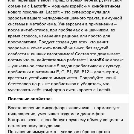
организм с
Lactofit
– мощным корейским
синбиотиком
нового поколения! Lactofit – это суперформула для
здоровья вашего желудочно-кишечного тракта, иммунной
системы и метаболизма. Универсален в применении –
после антибиотиков, при проблемах с кишечником, во
время стресса, изменения рациона или просто для
профилактики. Продукт создан для всех, кто ценит
здоровье и хочет жить полной жизнью: без вздутий,
слабости и лишних килограммов! Состав это доказывает,
потому что он действительно работает:
Lacto5X
комплекс
– уникальное сочетание 5 видов пробиотических культур,
пребиотики и витамины E, C, B1, B6, B12 – для энергии,
красоты и устойчивого иммунитета. Попробуйте новый
бестселлер на рынке пробиотиков и убедитесь, что
чувствовать себя комфортно очень просто с Lactofit!
Полезные свойства:
Восстановление микрофлоры кишечника – нормализует
пищеварение, уменьшает вздутие и дискомфорт.
Контроль веса – способствует лучшему обмену веществ и
естественному похудению.
Повышение иммунитета – усиливает броню против