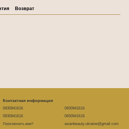
нтия
Возврат
Контактная информация
0930941616
0930941616
0930941616
0930941616
asianbeauty.ukraine@gmail.com
Перезвонить вам?