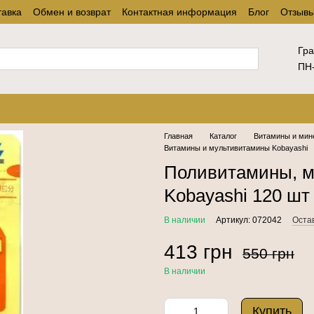
тавка
Обмен и возврат
Контактная информация
Блог
Отзывы
Гра
ПН-
Главная
Каталог
Витамины и мин
Витамины и мультивитамины Kobayashi
Поливитамины, м
Kobayashi 120 шт
В наличии
Артикул: 072042
Оста
413 грн
550 грн
В наличии
Купить