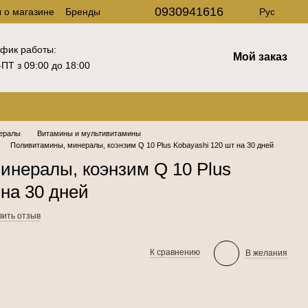
0930941616
 о магазине
Бренды
Рус
фик работы:
Мой заказ
ПТ з 09:00 до 18:00
ералы
Витамины и мультивитамины
Поливитамины, минералы, коэнзим Q 10 Plus Kobayashi 120 шт на 30 дней
инералы, коэнзим Q 10 Plus
 на 30 дней
вить отзыв
К сравнению
В желания