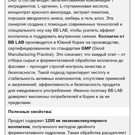
ингредиентов: L-аргинин, L-глутаминовая кислота,
концентрат красного винограда, экстракт гематока,
порошок звездчатого аниса, имбирь и гель алоэ. Эта
синергия создана с помощью современных технологий и
специального ноу-хау BB LAB, чтобы усилить эффект
коллагена и поддержать внутреннее сияние.
Коллаген от
BB LAB
производится в Южной Корее на производстве,
сертифицированном по стандартам
GMP
(Good
Manufacturing Practice). Это означает, что каждый этап – от
отбора сырья и ферментативной обработки коллагена до
фасовки – проходит строгий контроль качества и
безопасности. Такой подход гарантирует чистоту и
стабильность активных компонентов, отсутствие примесей
и загрязнений, эффективность и безопасность продукта
для ежедневного употребления. Именно поэтому BB LAB
доверяют миллионы потребителей в Корее и за ее
пределами.
Полезные свойства:
Продукт содержит
1200 мг низкомолекулярного
коллагена
, полученного методом двойного
ферментативного гидролиза. Такая обработка расщепляет