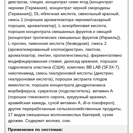
декстроза, глицин, концентрат семи ягод {концентрат
черники (Германия), концентрат черной смородины
(Германия)}, DL-яблочная кислота, свекольный красный,
смесь 1 (порошок ароматизатора черники/сахарный
порошок, ароматизатор), L-аскорбиновая кислота,
порошок концентрата смешанных фруктов и овощей
{концентрат тропических смешанных фруктов (Израиль)},
L-пролин, лимонная кислота (безводная), смесь 2
(ароматизированный хлопок/декстрин, лактоза,
ароматизатор, пектин, пропиленгликоль), ферментативно
модифицированная стевия, диоксид кремния, порошок
гидролизата эластина (США), комплекс BB LAB (SF3X-7),
никотинамид, смесь гиалуроновой кислоты (декстрин,
гиалуроновая кислота), порошок экстракта плодов
жимолости, порошок концентрата дендропанакса
морбиферуса, сукралоза (подсластитель), витамин А
(порошок глюкозного сиропа, кукурузный крахмал,
аравийская камедь, сухой витамин А, dl-α-токоферол),
другие переработанные сельскохозяйственные продукты,
17 видов смешанных молочнокислых бактерий, сухие
дрожжи. Содержит молоко, сою.
Применение по системам: