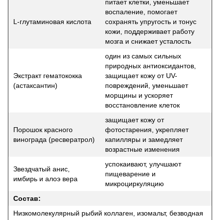
питает клетки, уменьшает
воспаление, помогает
L-глутаминовая кислота
сохранять упругость и тонус
кожи, поддерживает работу
мозга и снижает усталость
один из самых сильных
природных антиоксидантов,
Экстракт гематококка
защищает кожу от UV-
(астаксантин)
повреждений, уменьшает
морщины и ускоряет
восстановление клеток
защищает кожу от
Порошок красного
фотостарения, укрепляет
винограда (ресвератрол)
капилляры и замедляет
возрастные изменения
успокаивают, улучшают
Звездчатый анис,
пищеварение и
имбирь и алоэ вера
микроциркуляцию
Состав:
Низкомолекулярный рыбий коллаген, изомальт, безводная