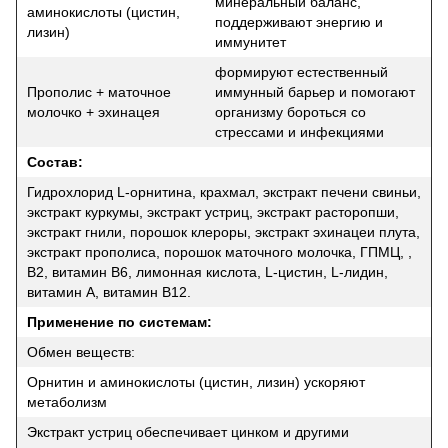
минеральный баланс,
аминокислоты (цистин,
поддерживают энергию и
лизин)
иммунитет
формируют естественный
Прополис + маточное
иммунный барьер и помогают
молочко + эхинацея
организму бороться со
стрессами и инфекциями
Состав:
Гидрохлорид L-орнитина, крахмал, экстракт печени свиньи,
экстракт куркумы, экстракт устриц, экстракт расторопши,
экстракт гнили, порошок клероры, экстракт эхинацеи плута,
экстракт прополиса, порошок маточного молочка, ГПМЦ, ,
B2, витамин B6, лимонная кислота, L-цистин, L-лидин,
витамин A, витамин B12.
Применение по системам:
Обмен веществ:
Орнитин и аминокислоты (цистин, лизин) ускоряют
метаболизм
Экстракт устриц обеспечивает цинком и другими