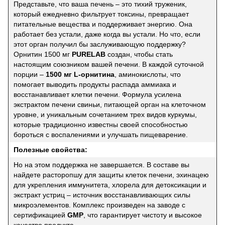
Представьте, что ваша печень – это тихий труженик,
который ежедневно фильтрует токсины, превращает
питательные вещества и поддерживает энергию. Она
работает без устали, даже когда вы устали. Но что, если
этот орган получил бы заслуживающую поддержку?
Орнитин 1500 мг
PURELAB
создан, чтобы стать
настоящим союзником вашей печени. В каждой суточной
порции –
1500 мг L-орнитина
, аминокислоты, что
помогает выводить продукты распада аммиака и
восстанавливает клетки печени. Формула усилена
экстрактом печени свиньи, питающей орган на клеточном
уровне, и уникальным сочетанием трех видов куркумы,
которые традиционно известны своей способностью
бороться с воспалениями и улучшать пищеварение.
Полезные свойства:
Но на этом поддержка не завершается. В составе вы
найдете расторопшу для защиты клеток печени, эхинацею
для укрепления иммунитета, хлорела для детоксикации и
экстракт устриц – источник восстанавливающих силы
микроэлементов. Комплекс произведен на заводе с
сертификацией
GMP
, что гарантирует чистоту и высокое
качество продукта.