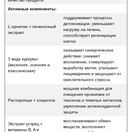
Активные компоненты:
поддерживают процессы
детоксикации, уменьшают
L-орнитин + печеночный
нагрузку на печень,
экстракт
способствуют регенерации
клеток
оказывают синергическое
действие: снижают
3 вида куркумы
воспаление, стимулируют
(весенняя, осенняя и
выработку желчи, улучшают
классическая)
пищеварение и защищают от
окислительного стресса.
мощная комбинация для
очищения организма от
Расторопша + хлорелла
токсинов и тяжелых металлов,
укрепление антиоксидантной
защиты
восстанавливают обмен
Экстракт устриц +
веществ, восполняют
витамины B, A и