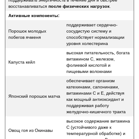
восстанавливаться
после физических нагрузок
.
Активные компоненты:
поддерживает сердечно-
Порошок молодых
сосудистую систему и
побегов ячменя
способствует нормализации
уровня холестерина
высокая питательность, богата
витамином C, железом,
Капуста кейл
фолиевой кислотой и
пищевыми волокнами
обеспечивает организм
катехинами, сапонинами,
витаминами C и E, действуя
Японский порошок матча
как мощный антиоксидант и
поддерживая работу
желудочно-кишечного тракта
высокое содержание витамина
C (устойчивого даже к
Овощ гоя из Окинавы
температурной обработке) и