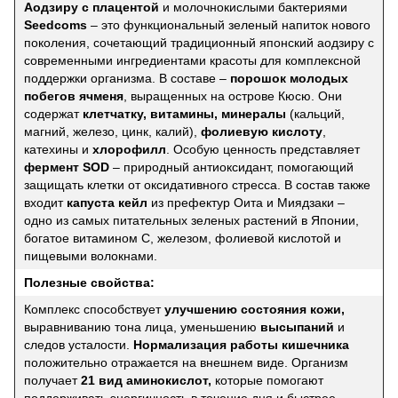
Аодзиру с плацентой
и молочнокислыми бактериями
Seedcoms
– это функциональный зеленый напиток нового
поколения, сочетающий традиционный японский аодзиру с
современными ингредиентами красоты для комплексной
поддержки организма. В составе –
порошок молодых
побегов ячменя
, выращенных на острове Кюсю. Они
содержат
клетчатку, витамины, минералы
(кальций,
магний, железо, цинк, калий),
фолиевую кислоту
,
катехины и
хлорофилл
. Особую ценность представляет
фермент SOD
– природный антиоксидант, помогающий
защищать клетки от оксидативного стресса. В состав также
входит
капуста кейл
из префектур Оита и Миядзаки –
одно из самых питательных зеленых растений в Японии,
богатое витамином C, железом, фолиевой кислотой и
пищевыми волокнами.
Полезные свойства:
Комплекс способствует
улучшению состояния кожи,
выравниванию тона лица, уменьшению
высыпаний
и
следов усталости.
Нормализация работы кишечника
положительно отражается на внешнем виде. Организм
получает
21 вид аминокислот,
которые помогают
поддерживать энергичность в течение дня и быстрее