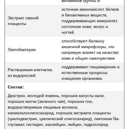
витаминов группы B
источник аминокислот, белков
и биоактивных веществ,
Экстракт свиной
поддерживающих иммунитет,
плаценты
состояние кожи, волос и
ногтей
способствуют балансу
кишечной микрофлоры, что
Лактобактерии
напрямую влияет на качество
кожи и общее самочувствие
поддерживает пищеварение и
Растворимая клетчатка
естественные процессы
из водорослей
очищения организма
Состав:
Декстрин, молодой ячмень, порошок капусты кали,
порошок матчи (зеленого чая), порошок гою,
водорастворимые пищевые волокна,
изомальтоолигосахарид, порошок экстракта плаценты
(циклодекстрин, циклический олигосахарид), лактококк Na-
глутамат, гистидин, изолейцин, лейцин, гидрохлорид