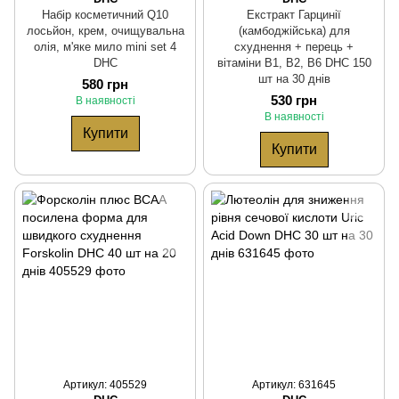
Набір косметичний Q10
Екстракт Гарцинії
лосьйон, крем, очищувальна
(камбоджійська) для
олія, м'яке мило mini set 4
схуднення + перець +
DHC
вітаміни В1, В2, В6 DHC 150
шт на 30 днів
580 грн
530 грн
В наявності
В наявності
Купити
Купити
Артикул: 405529
Артикул: 631645