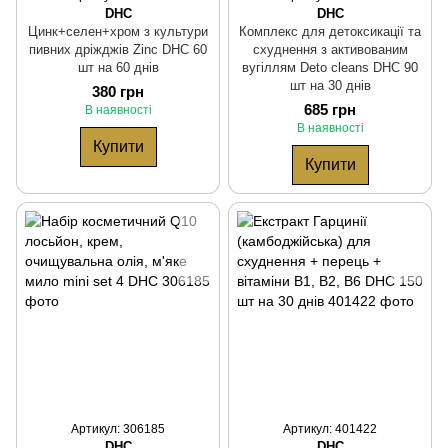
DHC
DHC
Цинк+селен+хром з культури
Комплекс для детоксикації та
пивних дріжджів Zinc DHC 60
схуднення з активованим
шт на 60 днів
вугіллям Detо cleans DHC 90
шт на 30 днів
380 грн
685 грн
В наявності
В наявності
Купити
Купити
Артикул: 306185
Артикул: 401422
DHC
DHC