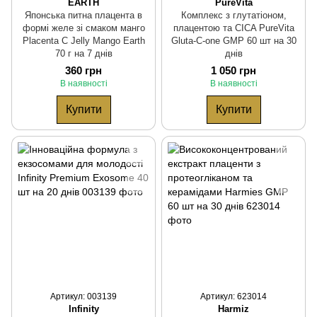
EARTH
PureVita
Японська питна плацента в
Комплекс з глутатіоном,
формі желе зі смаком манго
плацентою та CICA PureVita
Placenta C Jelly Mango Earth
Gluta-C-one GMP 60 шт на 30
70 г на 7 днів
днів
360 грн
1 050 грн
В наявності
В наявності
Купити
Купити
Артикул: 003139
Артикул: 623014
Infinity
Harmiz