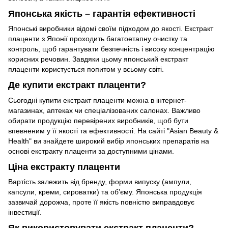
Японська якість – гарантія ефективності
Японські виробники відомі своїм підходом до якості. Екстракт
плаценти з Японії проходить багатоетапну очистку та
контроль, щоб гарантувати безпечність і високу концентрацію
корисних речовин. Завдяки цьому японський екстракт
плаценти користується попитом у всьому світі.
Де купити екстракт плаценти?
Сьогодні купити екстракт плаценти можна в інтернет-
магазинах, аптеках чи спеціалізованих салонах. Важливо
обирати продукцію перевірених виробників, щоб бути
впевненим у її якості та ефективності. На сайті "Asian Beauty &
Health" ви знайдете широкий вибір японських препаратів на
основі екстракту плаценти за доступними цінами.
Ціна екстракту плаценти
Вартість залежить від бренду, форми випуску (ампули,
капсули, креми, сироватки) та об’єму. Японська продукція
зазвичай дорожча, проте її якість повністю виправдовує
інвестиції.