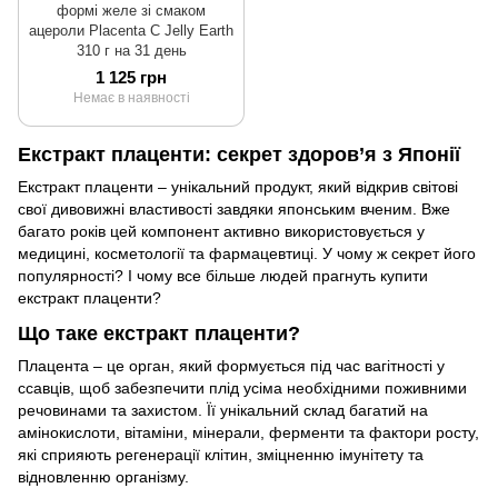
формі желе зі смаком
ацероли Placenta C Jelly Earth
310 г на 31 день
1 125 грн
Немає в наявності
Екстракт плаценти: секрет здоров’я з Японії
Екстракт плаценти – унікальний продукт, який відкрив світові
свої дивовижні властивості завдяки японським вченим. Вже
багато років цей компонент активно використовується у
медицині, косметології та фармацевтиці. У чому ж секрет його
популярності? І чому все більше людей прагнуть купити
екстракт плаценти?
Що таке екстракт плаценти?
Плацента – це орган, який формується під час вагітності у
ссавців, щоб забезпечити плід усіма необхідними поживними
речовинами та захистом. Її унікальний склад багатий на
амінокислоти, вітаміни, мінерали, ферменти та фактори росту,
які сприяють регенерації клітин, зміцненню імунітету та
відновленню організму.