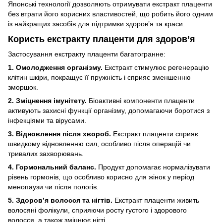
Японські технології дозволяють отримувати екстракт плаценти
без втрати його корисних властивостей, що робить його одним
із найкращих засобів для підтримки здоров’я та краси.
Користь екстракту плаценти для здоров’я
Застосування екстракту плаценти багатогранне:
1. Омолодження організму.
Екстракт стимулює регенерацію
клітин шкіри, покращує її пружність і сприяє зменшенню
зморшок.
2. Зміцнення імунітету.
Біоактивні компоненти плаценти
активують захисні функції організму, допомагаючи боротися з
інфекціями та вірусами.
3. Відновлення після хвороб.
Екстракт плаценти сприяє
швидкому відновленню сил, особливо після операцій чи
тривалих захворювань.
4. Гормональний баланс.
Продукт допомагає нормалізувати
рівень гормонів, що особливо корисно для жінок у період
менопаузи чи після пологів.
5. Здоров’я волосся та нігтів.
Екстракт плаценти живить
волосяні фолікули, сприяючи росту густого і здорового
волосся, а також зміцнює нігті.