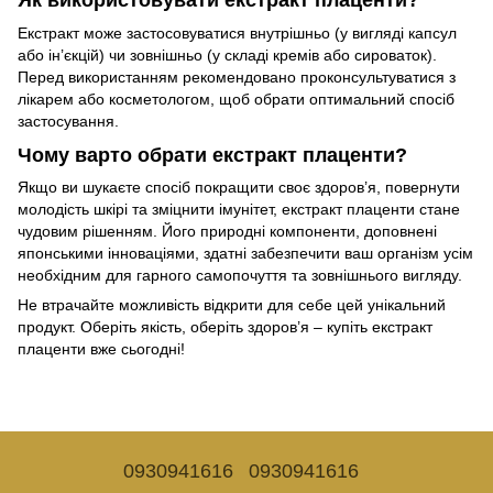
Як використовувати екстракт плаценти?
Екстракт може застосовуватися внутрішньо (у вигляді капсул
або ін’єкцій) чи зовнішньо (у складі кремів або сироваток).
Перед використанням рекомендовано проконсультуватися з
лікарем або косметологом, щоб обрати оптимальний спосіб
застосування.
Чому варто обрати екстракт плаценти?
Якщо ви шукаєте спосіб покращити своє здоров’я, повернути
молодість шкірі та зміцнити імунітет, екстракт плаценти стане
чудовим рішенням. Його природні компоненти, доповнені
японськими інноваціями, здатні забезпечити ваш організм усім
необхідним для гарного самопочуття та зовнішнього вигляду.
Не втрачайте можливість відкрити для себе цей унікальний
продукт. Оберіть якість, оберіть здоров’я – купіть екстракт
плаценти вже сьогодні!
0930941616
0930941616