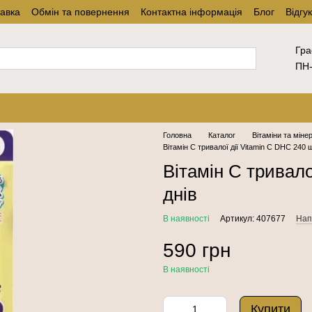
тавка
Обмін та повернення
Контактна інформація
Блог
Відгу
Гра
ПН-
Головна
Каталог
Вітаміни та міне
Вітамін С тривалої дії Vitamin C DHC 240 ш
Вітамін С тривало
днів
В наявності
Артикул: 407677
Нап
590 грн
В наявності
Купити