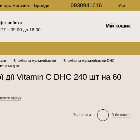
0930941616
ки про магазин
Бренди
Укр
фік роботи:
Мій кошик
ПТ з 09:00 до 18:00
рали
Вітаміни та мультивітаміни
Вітаміни та мультивітаміни DHC
т на 60 днів
ї дії Vitamin C DHC 240 шт на 60
исати відгук
Порівняти
В бажання