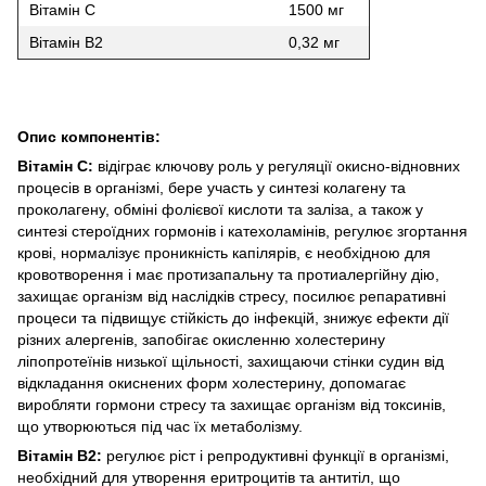
Вітамін С
1500 мг
Вітамін В2
0,32 мг
Опис компонентів:
Вітамін С:
відіграє ключову роль у регуляції окисно-відновних
процесів в організмі, бере участь у синтезі колагену та
проколагену, обміні фолієвої кислоти та заліза, а також у
синтезі стероїдних гормонів і катехоламінів, регулює згортання
крові, нормалізує проникність капілярів, є необхідною для
кровотворення і має протизапальну та протиалергійну дію,
захищає організм від наслідків стресу, посилює репаративні
процеси та підвищує стійкість до інфекцій, знижує ефекти дії
різних алергенів, запобігає окисленню холестерину
ліпопротеїнів низької щільності, захищаючи стінки судин від
відкладання окиснених форм холестерину, допомагає
виробляти гормони стресу та захищає організм від токсинів,
що утворюються під час їх метаболізму.
Вітамін B2:
регулює ріст і репродуктивні функції в організмі,
необхідний для утворення еритроцитів та антитіл, що