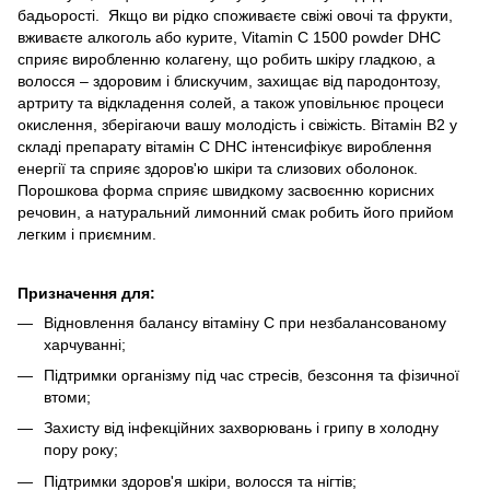
бадьорості. Якщо ви рідко споживаєте свіжі овочі та фрукти,
вживаєте алкоголь або курите, Vitamin C 1500 powder DHC
сприяє виробленню колагену, що робить шкіру гладкою, а
волосся – здоровим і блискучим, захищає від пародонтозу,
артриту та відкладення солей, а також уповільнює процеси
окислення, зберігаючи вашу молодість і свіжість. Вітамін В2 у
складі препарату вітамін C DHC інтенсифікує вироблення
енергії та сприяє здоров'ю шкіри та слизових оболонок.
Порошкова форма сприяє швидкому засвоєнню корисних
речовин, а натуральний лимонний смак робить його прийом
легким і приємним.
Призначення для:
Відновлення балансу вітаміну С при незбалансованому
харчуванні;
Підтримки організму під час стресів, безсоння та фізичної
втоми;
Захисту від інфекційних захворювань і грипу в холодну
пору року;
Підтримки здоров'я шкіри, волосся та нігтів;