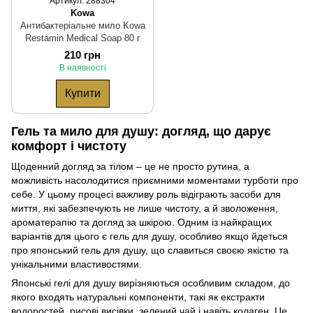
Артикул: 288304
Kowa
Антибактеріальне мило Kowa
Restamin Medical Soap 80 г
210 грн
В наявності
Купити
Гель та мило для душу: догляд, що дарує
комфорт і чистоту
Щоденний догляд за тілом – це не просто рутина, а
можливість насолодитися приємними моментами турботи про
себе. У цьому процесі важливу роль відіграють засоби для
миття, які забезпечують не лише чистоту, а й зволоження,
ароматерапію та догляд за шкірою. Одним із найкращих
варіантів для цього є гель для душу, особливо якщо йдеться
про японський гель для душу, що славиться своєю якістю та
унікальними властивостями.
Японські гелі для душу вирізняються особливим складом, до
якого входять натуральні компоненти, такі як екстракти
водоростей, рисові висівки, зелений чай і навіть колаген. Це