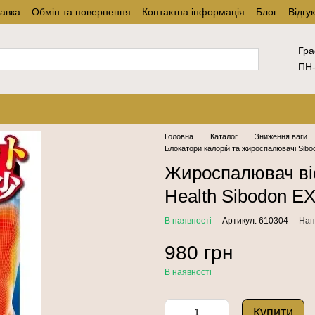
тавка
Обмін та повернення
Контактна інформація
Блог
Відгу
Гра
ПН-
Головна
Каталог
Зниження ваги
Блокатори калорій та жироспалювачі Sibo
Жироспалювач віс
Health Sibodon E
В наявності
Артикул: 610304
Нап
980 грн
В наявності
Купити