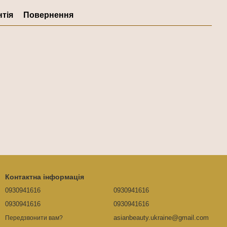
нтія
Повернення
Контактна інформація
0930941616
0930941616
0930941616
0930941616
asianbeauty.ukraine@gmail.com
Передзвонити вам?