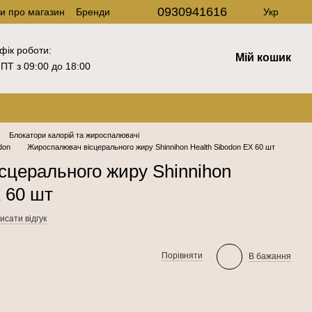
0930941616
ки про магазин
Бренди
Укр
фік роботи:
Мій кошик
ПТ з 09:00 до 18:00
Блокатори калорій та жироспалювачі
don
Жироспалювач вісцерального жиру Shinnihon Health Sibodon EX 60 шт
церального жиру Shinnihon
X 60 шт
исати відгук
Порівняти
В бажання