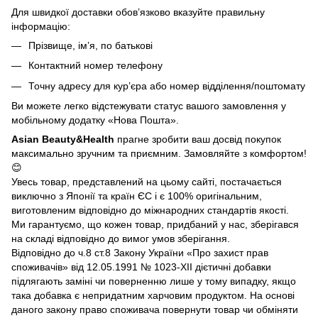
Для швидкої доставки обов’язково вказуйте правильну
інформацію:
Прізвище, ім’я, по батькові
Контактний номер телефону
Точну адресу для кур’єра або номер відділення/поштомату
Ви можете легко відстежувати статус вашого замовлення у
мобільному додатку «Нова Пошта».
Asian Beauty&Health
прагне зробити ваш досвід покупок
максимально зручним та приємним. Замовляйте з комфортом!
😊
Увесь товар, представлений на цьому сайті, постачається
виключно з Японії та країн ЄС і є 100% оригінальним,
виготовленим відповідно до міжнародних стандартів якості.
Ми гарантуємо, що кожен товар, придбаний у нас, зберігався
на складі відповідно до вимог умов зберігання.
Відповідно до ч.8 ст.8 Закону України «Про захист прав
споживачів» від 12.05.1991 № 1023-ХІІ дієтичні добавки
підлягають заміні чи поверненню лише у тому випадку, якщо
така добавка є непридатним харчовим продуктом. На основі
даного закону право споживача повернути товар чи обміняти