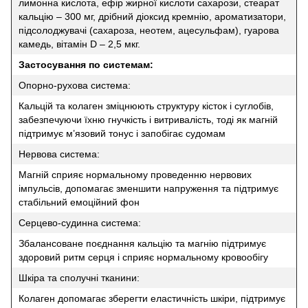
лимонна кислота, ефір жирної кислоти сахарози, стеарат
кальцію – 300 мг, дрібний діоксид кремнію, ароматизатори,
підсолоджувачі (сахароза, неотем, ацесульфам), гуарова
камедь, вітамін D – 2,5 мкг.
Застосування по системам:
Опорно-рухова система:
Кальцій та колаген зміцнюють структуру кісток і суглобів,
забезпечуючи їхню гнучкість і витривалість, тоді як магній
підтримує м’язовий тонус і запобігає судомам
Нервова система:
Магній сприяє нормальному проведенню нервових
імпульсів, допомагає зменшити напруження та підтримує
стабільний емоційний фон
Серцево-судинна система:
Збалансоване поєднання кальцію та магнію підтримує
здоровий ритм серця і сприяє нормальному кровообігу
Шкіра та сполучні тканини:
Колаген допомагає зберегти еластичність шкіри, підтримує