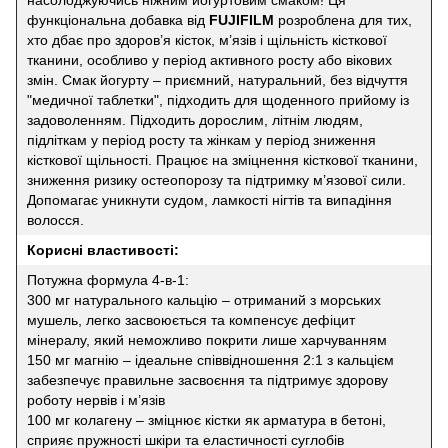
функціональна добавка від
FUJIFILM
розроблена для тих,
хто дбає про здоров’я кісток, м’язів і щільність кісткової
тканини, особливо у період активного росту або вікових
змін. Смак йогурту – приємний, натуральний, без відчуття
"медичної таблетки", підходить для щоденного прийому із
задоволенням. Підходить дорослим, літнім людям,
підліткам у період росту та жінкам у період зниження
кісткової щільності. Працює на зміцнення кісткової тканини,
зниження ризику остеопорозу та підтримку м’язової сили.
Допомагає уникнути судом, ламкості нігтів та випадіння
волосся.
Корисні властивості:
Потужна формула 4-в-1:
300 мг натурального кальцію – отриманий з морських
мушель, легко засвоюється та компенсує дефіцит
мінералу, який неможливо покрити лише харчуванням
150 мг магнію – ідеальне співвідношення 2:1 з кальцієм
забезпечує правильне засвоєння та підтримує здорову
роботу нервів і м’язів
100 мг колагену – зміцнює кістки як арматура в бетоні,
сприяє пружності шкіри та еластичності суглобів