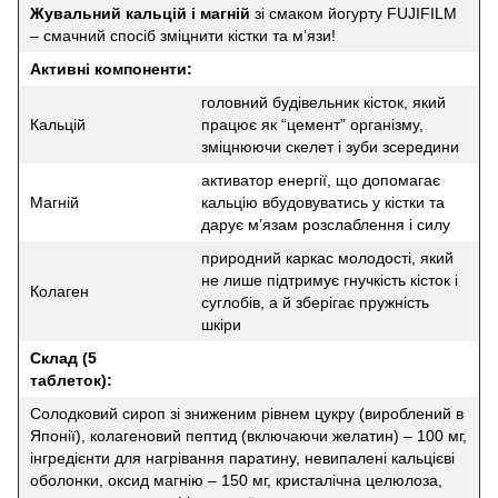
Жувальний кальцій і магній
зі смаком йогурту FUJIFILM
– смачний спосіб зміцнити кістки та м’язи!
Активні компоненти:
головний будівельник кісток, який
Кальцій
працює як “цемент” організму,
зміцнюючи скелет і зуби зсередини
активатор енергії, що допомагає
Магній
кальцію вбудовуватись у кістки та
дарує м’язам розслаблення і силу
природний каркас молодості, який
не лише підтримує гнучкість кісток і
Колаген
суглобів, а й зберігає пружність
шкіри
Склад (5
таблеток):
Cолодковий сироп зі зниженим рівнем цукру (вироблений в
Японії), колагеновий пептид (включаючи желатин) – 100 мг,
інгредієнти для нагрівання паратину, невипалені кальцієві
оболонки, оксид магнію – 150 мг, кристалічна целюлоза,