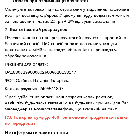
Оплата при отриманні (післяплата)
Сплачуйте за товар під час отримання у відділенні, поштоматі
або при доставці кур’єром. У цьому випадку додається комісія
за накладений платіж: 20 грн + 2% від суми замовлення.
2.
Безготівковий розрахунок
Переказ коштів на наш розрахунковий рахунок — простий та
безпечний спосіб. Цей спосіб оплати дозволяє уникнути
додаткових комісій за накладений платіж та пришвидшує
обробку замовлення.
Реквізити для оплати:
UA153052990000026006020133147
ФОП Олійник Наталія Вікторівна
Код одержувача: 2405511807
У разі здійснення оплати наш розрахунковий рахунок,
надішліть будь-ласка квитанцію на будь-який зручний для Вас
месенджер за номером телефону, що вказаний на сайті.
P.S. Товар на суму до 400 грн включно продається тільки
по передплаті
Як оформити замовлення