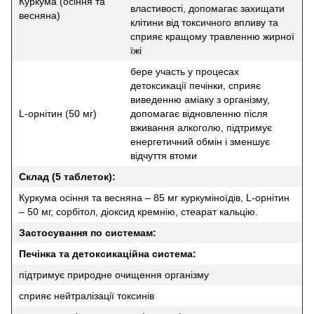
Куркума (осіння та
властивості, допомагає захищати
весняна)
клітини від токсичного впливу та
сприяє кращому травленню жирної
їжі
бере участь у процесах
детоксикації печінки, сприяє
виведенню аміаку з організму,
L-орнітин (50 мг)
допомагає відновленню після
вживання алкоголю, підтримує
енергетичний обмін і зменшує
відчуття втоми
Склад (5 таблеток):
Куркума осіння та весняна – 85 мг куркуміноїдів, L-орнітин
– 50 мг, сорбітол, діоксид кремнію, стеарат кальцію.
Застосування по системам:
Печінка та детоксикаційна система:
підтримує природне очищення організму
сприяє нейтралізації токсинів