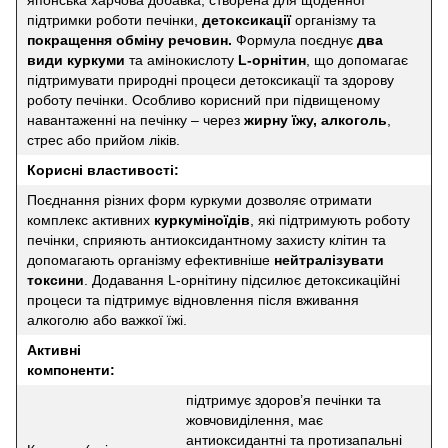
підтримки роботи печінки,
детоксикації
організму та
покращення обміну речовин.
Формула поєднує
два
види куркуми
та амінокислоту
L-орнітин
, що допомагає
підтримувати природні процеси детоксикації та здорову
роботу печінки. Особливо корисний при підвищеному
навантаженні на печінку – через
жирну їжу, алкоголь
,
стрес або прийом ліків.
Корисні властивості:
Поєднання різних форм куркуми дозволяє отримати
комплекс активних
куркуміноїдів
, які підтримують роботу
печінки, сприяють антиоксидантному захисту клітин та
допомагають організму ефективніше
нейтралізувати
токсини
. Додавання L-орнітину підсилює детоксикаційні
процеси та підтримує відновлення після вживання
алкоголю або важкої їжі.
Активні
компоненти:
підтримує здоров’я печінки та
жовчовиділення, має
антиоксидантні та протизапальні