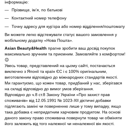
інформацію:
Прізвище, ім’я, по батькові
Контактний номер телефону
Точну адресу для кур’єра або номер відділення/поштомату
Ви можете легко відстежувати статус вашого замовлення у
мобільному додатку «Нова Пошта».
Asian Beauty&Health
прагне зробити ваш досвід покупок
максимально зручним та приємним. Замовляйте з комфортом!
😊
Увесь товар, представлений на цьому сайті, постачається
виключно з Японії та країн ЄС і є 100% оригінальним,
виготовленим відповідно до міжнародних стандартів якості.
Ми гарантуємо, що кожен товар, придбаний у нас, зберігався
на складі відповідно до вимог умов зберігання.
Відповідно до ч.8 ст.8 Закону України «Про захист прав
споживачів» від 12.05.1991 № 1023-ХІІ дієтичні добавки
підлягають заміні чи поверненню лише у тому випадку, якщо
така добавка є непридатним харчовим продуктом. На основі
даного закону право споживача повернути товар чи обміняти
його залежить від того належної чи неналежної він якості.