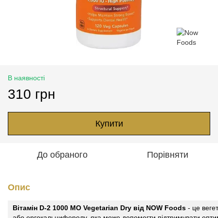
В наявності
310 грн
Купити
До обраного
Порівняти
Опис
Вітамін D-2 1000 МО Vegetarian Dry від NOW Foods
- це веге
або ергокальциферолу, яка може допомогти підтримувати оптим