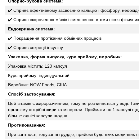
Опорно-рухова система:
✔️ Сприяє ефективному засвоєнню кальцію і фосфору, необхідн
✔️ Сприяє скороченню м’язів і зменшенню втоми після фізични
Ендокринна система:
✔️ Покращення протікання обмінних процесів
✔️ Сприяє секреції інсуліну
Упаковка, форма випуску, курс прийому, виробник:
Упаковка містить: 120 капсул
Курс прийому: індивідуальний
Виробник: NOW Foods, США
Спосіб застосування:
Цей вітамін є жиророзчинним, тому не розчиняється у воді. Та
організму потрібні жири та мінерали. Приймати по 1 капсулі що
більше однієї капсули щодня.
Протипоказання:
При вагітності, годуванні груддю, прийомі будь-яких медичних п