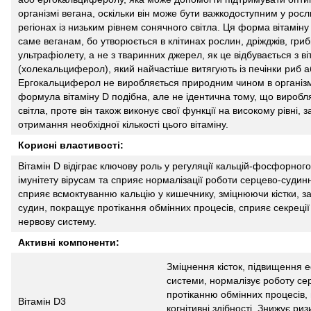
організмі вегана, оскільки він може бути важкодоступним у росли
регіонах із низьким рівнем сонячного світла. Ця форма вітамін
саме веганам, бо утворюється в клітинах рослин, дріжджів, грибк
ультрафіолету, а не з тваринних джерел, як це відбувається з в
(холекальциферол), який найчастіше витягують із печінки риб а
Ергокальциферол не виробляється природним чином в організм
формула вітаміну D подібна, але не ідентична тому, що виробля
світла, проте він також виконує свої функції на високому рівні,
отримання необхідної кількості цього вітаміну.
Корисні властивості:
Вітамін D відіграє ключову роль у регуляції кальцій-фосфорного
імунітету вірусам та сприяє нормалізації роботи серцево-судинн
cприяє всмоктуванню кальцію у кишечнику, зміцнюючи кістки, 
судин, покращує протікання обмінних процесів, сприяє секреції
нервову систему.
Активні компоненти:
Зміцнення кісток, підвищення е
системи, нормалізує роботу се
протіканню обмінних процесів,
Вітамін D3
когнітивні здібності. Знижує р