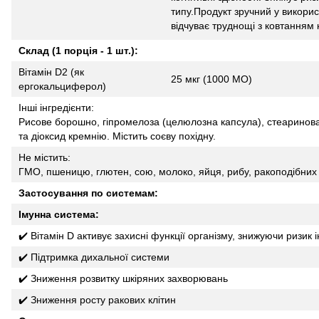
типу.Продукт зручний у викорис
відчуває труднощі з ковтанням 
Склад (1 порція - 1 шт.):
Вітамін D2 (як
25 мкг (1000 МО)
ергокальциферол)
Інші інгредієнти:
Рисове борошно, гіпромелоза (целюлозна капсула), стеаринов
та діоксид кремнію. Містить соєву похідну.
Не містить:
ГМО, пшеницю, глютен, сою, молоко, яйця, рибу, ракоподібних т
Застосування по системам:
Імунна система:
✔️ Вітамін D активує захисні функції організму, знижуючи ризик 
✔️ Підтримка дихальної системи
✔️ Зниження розвитку шкіряних захворювань
✔️ Зниження росту ракових клітин