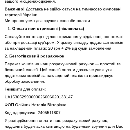
вашого місцезнаходження.
Важливо!
Доставка не здійснюється на тимчасово окуповані
території України.
Ми пропонуємо два зручних способи оплати:
Оплата при отриманні (післяплата)
Сплачуйте за товар під час отримання у відділенні, поштоматі
або при доставці кур’єром. У цьому випадку додається комісія
за накладений платіж: 20 грн + 2% від суми замовлення.
2.
Безготівковий розрахунок
Переказ коштів на наш розрахунковий рахунок — простий та
безпечний спосіб. Цей спосіб оплати дозволяє уникнути
додаткових комісій за накладений платіж та пришвидшує
обробку замовлення.
Реквізити для оплати:
UA153052990000026006020133147
ФОП Олійник Наталія Вікторівна
Код одержувача: 2405511807
У разі здійснення оплати наш розрахунковий рахунок,
надішліть будь-ласка квитанцію на будь-який зручний для Вас