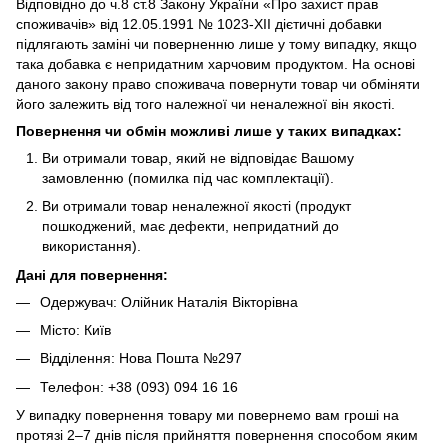
Відповідно до ч.8 ст.8 Закону України «Про захист прав
споживачів» від 12.05.1991 № 1023-ХІІ дієтичні добавки
підлягають заміні чи поверненню лише у тому випадку, якщо
така добавка є непридатним харчовим продуктом. На основі
даного закону право споживача повернути товар чи обміняти
його залежить від того належної чи неналежної він якості.
Повернення чи обмін можливі лише у таких випадках:
Ви отримали товар, який не відповідає Вашому
замовленню (помилка під час комплектації).
Ви отримали товар неналежної якості (продукт
пошкоджений, має дефекти, непридатний до
використання).
Дані для повернення:
Одержувач: Олійник Наталія Вікторівна
Місто: Київ
Відділення: Нова Пошта №297
Телефон: +38 (093) 094 16 16
У випадку повернення товару ми повернемо вам гроші на
протязі 2–7 днів після прийняття повернення способом яким