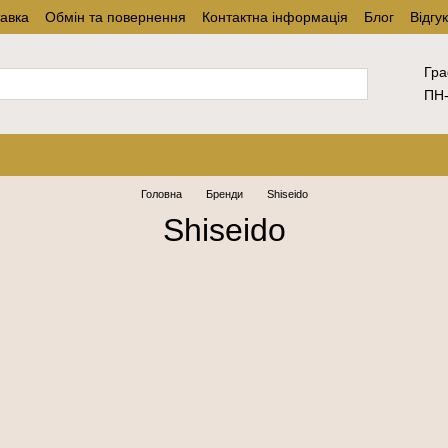
тавка
Обмін та повернення
Контактна інформація
Блог
Відгу
Гра
ПН-
Головна
Бренди
Shiseido
Shiseido