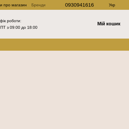
0930941616
ки про магазин
Бренди
Укр
фік роботи:
Мій кошик
ПТ з 09:00 до 18:00