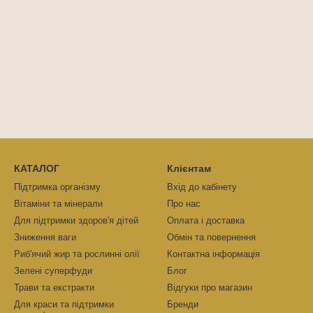
КАТАЛОГ
Клієнтам
Підтримка організму
Вхід до кабінету
Вітаміни та мінерали
Про нас
Для підтримки здоров'я дітей
Оплата і доставка
Зниження ваги
Обмін та повернення
Риб'ячий жир та рослинні олії
Контактна інформація
Зелені суперфуди
Блог
Трави та eкстракти
Відгуки про магазин
Для краси та підтримки
Бренди