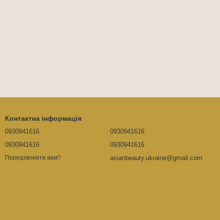
Контактна інформація
0930941616
0930941616
0930941616
0930941616
asianbeauty.ukraine@gmail.com
Передзвонити вам?