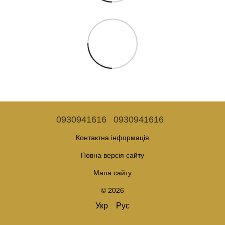
0930941616
0930941616
Контактна інформація
Повна версія сайту
Мапа сайту
© 2026
Укр
Рус