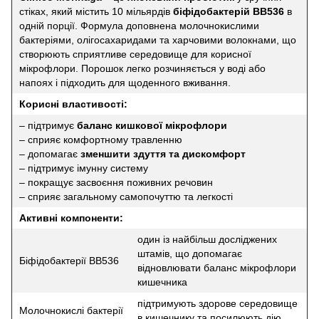
стіках, який містить 10 мільярдів
біфідобактерій BB536
в
одній порції. Формула доповнена молочнокислими
бактеріями, олігосахаридами та харчовими волокнами, що
створюють сприятливе середовище для корисної
мікрофлори. Порошок легко розчиняється у воді або
напоях і підходить для щоденного вживання.
Корисні властивості:
– підтримує
баланс кишкової мікрофлори
– сприяє комфортному травленню
– допомагає
зменшити здуття та дискомфорт
– підтримує імунну систему
– покращує засвоєння поживних речовин
– сприяє загальному самопочуттю та легкості
Активні компоненти:
один із найбільш досліджених
штамів, що допомагає
Біфідобактерії BB536
відновлювати баланс мікрофлори
кишечника
підтримують здорове середовище
Молочнокислі бактерії
в кишечнику та посилюють дію