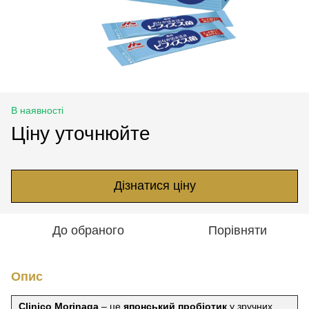
В наявності
Ціну уточнюйте
Дізнатися ціну
До обраного
Порівняти
Опис
Clinico Morinaga
– це
японський пробіотик
у зручних