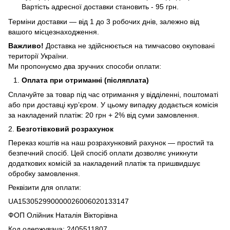
Вартість адресної доставки становить - 95 грн.
Терміни доставки — від 1 до 3 робочих днів, залежно від
вашого місцезнаходження.
Важливо!
Доставка не здійснюється на тимчасово окуповані
території України.
Ми пропонуємо два зручних способи оплати:
Оплата при отриманні (післяплата)
Сплачуйте за товар під час отримання у відділенні, поштоматі
або при доставці кур’єром. У цьому випадку додається комісія
за накладений платіж: 20 грн + 2% від суми замовлення.
2.
Безготівковий розрахунок
Переказ коштів на наш розрахунковий рахунок — простий та
безпечний спосіб. Цей спосіб оплати дозволяє уникнути
додаткових комісій за накладений платіж та пришвидшує
обробку замовлення.
Реквізити для оплати:
UA153052990000026006020133147
ФОП Олійник Наталія Вікторівна
Код одержувача: 2405511807