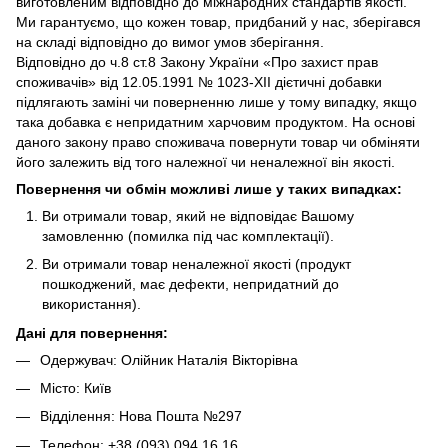
виготовленим відповідно до міжнародних стандартів якості.
Ми гарантуємо, що кожен товар, придбаний у нас, зберігався
на складі відповідно до вимог умов зберігання.
Відповідно до ч.8 ст.8 Закону України «Про захист прав
споживачів» від 12.05.1991 № 1023-ХІІ дієтичні добавки
підлягають заміні чи поверненню лише у тому випадку, якщо
така добавка є непридатним харчовим продуктом. На основі
даного закону право споживача повернути товар чи обміняти
його залежить від того належної чи неналежної він якості.
Повернення чи обмін можливі лише у таких випадках:
Ви отримали товар, який не відповідає Вашому
замовленню (помилка під час комплектації).
Ви отримали товар неналежної якості (продукт
пошкоджений, має дефекти, непридатний до
використання).
Дані для повернення:
Одержувач: Олійник Наталія Вікторівна
Місто: Київ
Відділення: Нова Пошта №297
Телефон: +38 (093) 094 16 16