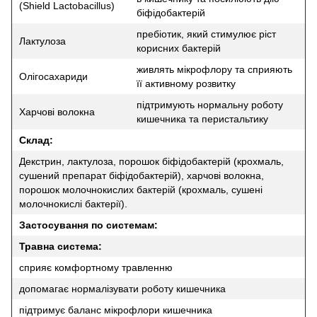
(Shield Lactobacillus)
біфідобактерій
пребіотик, який стимулює ріст
Лактулоза
корисних бактерій
живлять мікрофлору та сприяють
Олігосахариди
її активному розвитку
підтримують нормальну роботу
Харчові волокна
кишечника та перистальтику
Склад:
Декстрин, лактулоза, порошок біфідобактерій (крохмаль,
сушений препарат біфідобактерій), харчові волокна,
порошок молочнокислих бактерій (крохмаль, сушені
молочнокислі бактерії).
Застосування по системам:
Травна система:
сприяє комфортному травленню
допомагає нормалізувати роботу кишечника
підтримує баланс мікрофлори кишечника