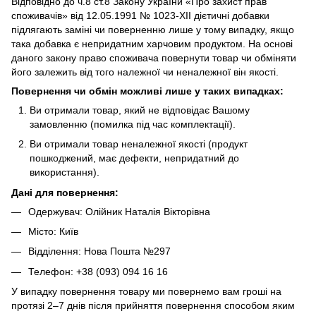
Відповідно до ч.8 ст.8 Закону України «Про захист прав
споживачів» від 12.05.1991 № 1023-ХІІ дієтичні добавки
підлягають заміні чи поверненню лише у тому випадку, якщо
така добавка є непридатним харчовим продуктом. На основі
даного закону право споживача повернути товар чи обміняти
його залежить від того належної чи неналежної він якості.
Повернення чи обмін можливі лише у таких випадках:
Ви отримали товар, який не відповідає Вашому
замовленню (помилка під час комплектації).
Ви отримали товар неналежної якості (продукт
пошкоджений, має дефекти, непридатний до
використання).
Дані для повернення:
Одержувач: Олійник Наталія Вікторівна
Місто: Київ
Відділення: Нова Пошта №297
Телефон: +38 (093) 094 16 16
У випадку повернення товару ми повернемо вам гроші на
протязі 2–7 днів після прийняття повернення способом яким