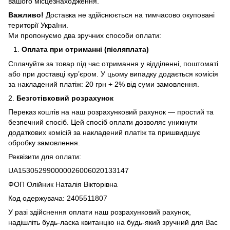
вашого місцезнаходження.
Важливо!
Доставка не здійснюється на тимчасово окуповані
території України.
Ми пропонуємо два зручних способи оплати:
Оплата при отриманні (післяплата)
Сплачуйте за товар під час отримання у відділенні, поштоматі
або при доставці кур’єром. У цьому випадку додається комісія
за накладений платіж: 20 грн + 2% від суми замовлення.
2.
Безготівковий розрахунок
Переказ коштів на наш розрахунковий рахунок — простий та
безпечний спосіб. Цей спосіб оплати дозволяє уникнути
додаткових комісій за накладений платіж та пришвидшує
обробку замовлення.
Реквізити для оплати:
UA153052990000026006020133147
ФОП Олійник Наталія Вікторівна
Код одержувача: 2405511807
У разі здійснення оплати наш розрахунковий рахунок,
надішліть будь-ласка квитанцію на будь-який зручний для Вас