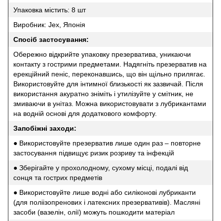
Упаковка містить: 8 шт
Виробник: Jex, Японія
Спосіб застосування:
Обережно відкрийте упаковку презерватива, уникаючи
контакту з гострими предметами. Надягніть презерватив на
ерекційний пеніс, переконавшись, що він щільно прилягає.
Використовуйте для інтимної близькості як зазвичай. Після
використання акуратно зніміть і утилізуйте у смітник, не
змиваючи в унітаз. Можна використовувати з лубрикантами
на водній основі для додаткового комфорту.
Запобіжні заходи:
● Використовуйте презерватив лише один раз – повторне
застосування підвищує ризик розриву та інфекцій
● Зберігайте у прохолодному, сухому місці, подалі від
сонця та гострих предметів
● Використовуйте лише водні або силіконові лубриканти
(для поліізопренових і латексних презервативів). Масляні
засоби (вазелін, олії) можуть пошкодити матеріал