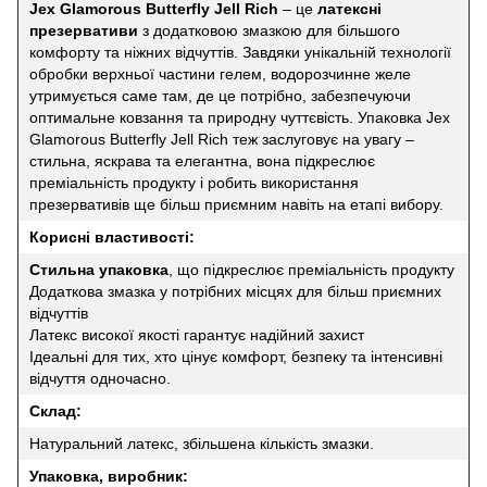
Jex Glamorous Butterfly Jell Rich
– це
латексні
презервативи
з додатковою змазкою для більшого
комфорту та ніжних відчуттів. Завдяки унікальній технології
обробки верхньої частини гелем, водорозчинне желе
утримується саме там, де це потрібно, забезпечуючи
оптимальне ковзання та природну чуттєвість. Упаковка Jex
Glamorous Butterfly Jell Rich теж заслуговує на увагу –
стильна, яскрава та елегантна, вона підкреслює
преміальність продукту і робить використання
презервативів ще більш приємним навіть на етапі вибору.
Корисні властивості:
Стильна упаковка
, що підкреслює преміальність продукту
Додаткова змазка у потрібних місцях для більш приємних
відчуттів
Латекс високої якості гарантує надійний захист
Ідеальні для тих, хто цінує комфорт, безпеку та інтенсивні
відчуття одночасно.
Склад:
Натуральний латекс, збільшена кількість змазки.
Упаковка, виробник: