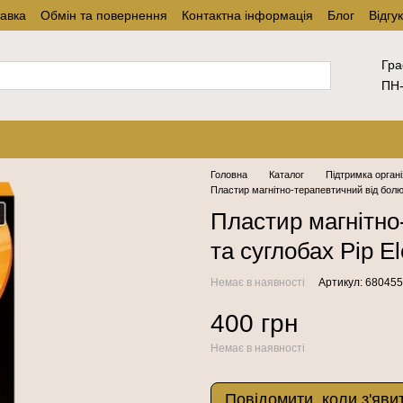
тавка
Обмін та повернення
Контактна інформація
Блог
Відгу
Гра
ПН-
Головна
Каталог
Підтримка орган
Пластир магнітно-терапевтичний від болю в
Пластир магнітно
та суглобах Pip El
Немає в наявності
Артикул: 680455
400 грн
Немає в наявності
Повідомити, коли з'яви