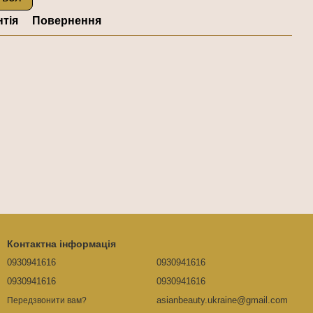
нтія
Повернення
Контактна інформація
0930941616
0930941616
0930941616
0930941616
asianbeauty.ukraine@gmail.com
Передзвонити вам?