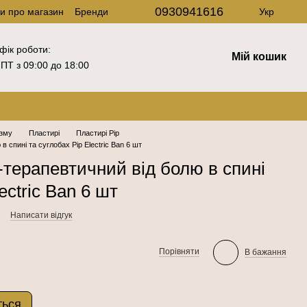
0930941616
ки про магазин
Бренди
Укр
фік роботи:
Мій кошик
ПТ з 09:00 до 18:00
ізму
Пластирі
Пластирі Pip
 спині та суглобах Pip Electric Ban 6 шт
-терапевтичний від болю в спині
ectric Ban 6 шт
Написати відгук
Порівняти
В бажання
ться