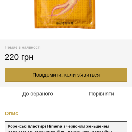
Немає в наявності
220 грн
Повідомити, коли з'явиться
До обраного
Порівняти
Опис
Корейські
пластирі Himena
з червоним женьшенем
допомагають
зменшити біль
, покращити кровообіг у