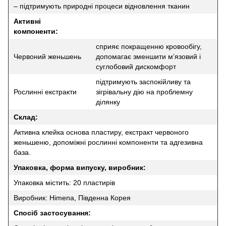
– підтримують природні процеси відновлення тканин
Активні
компоненти:
сприяє покращенню кровообігу,
Червоний женьшень
допомагає зменшити м’язовий і
суглобовий дискомфорт
підтримують заспокійливу та
Рослинні екстракти
зігрівальну дію на проблемну
ділянку
Склад:
Активна клейка основа пластиру, екстракт червоного
женьшеню, допоміжні рослинні компоненти та адгезивна
база.
Упаковка, форма випуску, виробник:
Упаковка містить: 20 пластирів
Виробник: Himena, Південна Корея
Спосіб застосування: