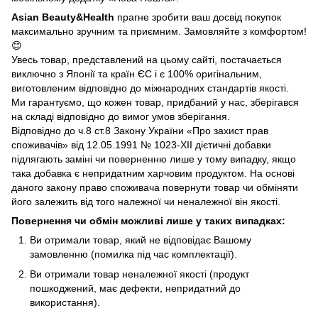
Asian Beauty&Health
прагне зробити ваш досвід покупок
максимально зручним та приємним. Замовляйте з комфортом!
😊
Увесь товар, представлений на цьому сайті, постачається
виключно з Японії та країн ЄС і є 100% оригінальним,
виготовленим відповідно до міжнародних стандартів якості.
Ми гарантуємо, що кожен товар, придбаний у нас, зберігався
на складі відповідно до вимог умов зберігання.
Відповідно до ч.8 ст.8 Закону України «Про захист прав
споживачів» від 12.05.1991 № 1023-ХІІ дієтичні добавки
підлягають заміні чи поверненню лише у тому випадку, якщо
така добавка є непридатним харчовим продуктом. На основі
даного закону право споживача повернути товар чи обміняти
його залежить від того належної чи неналежної він якості.
Повернення чи обмін можливі лише у таких випадках:
Ви отримали товар, який не відповідає Вашому
замовленню (помилка під час комплектації).
Ви отримали товар неналежної якості (продукт
пошкоджений, має дефекти, непридатний до
використання).