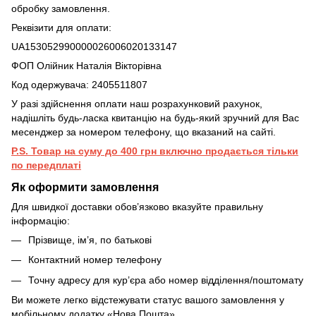
обробку замовлення.
Реквізити для оплати:
UA153052990000026006020133147
ФОП Олійник Наталія Вікторівна
Код одержувача: 2405511807
У разі здійснення оплати наш розрахунковий рахунок,
надішліть будь-ласка квитанцію на будь-який зручний для Вас
месенджер за номером телефону, що вказаний на сайті.
P.S. Товар на суму до 400 грн включно продається тільки
по передплаті
Як оформити замовлення
Для швидкої доставки обов’язково вказуйте правильну
інформацію:
Прізвище, ім’я, по батькові
Контактний номер телефону
Точну адресу для кур’єра або номер відділення/поштомату
Ви можете легко відстежувати статус вашого замовлення у
мобільному додатку «Нова Пошта».