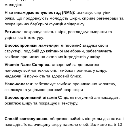
молодість.
Нікотинамідмононуклеотид (NMN):
активізує сиртуїни —
білки, що продовжують молодість шкіри, сприяє регенерації та
покращенню бар'єрної функції епідермісу.
Ретинол
: покращує якість шкіри, розгладжує зморшки та
ущільнює її текстуру.
Високопроникні ламелярні ліпосоми:
завдяки своїй
структурі, подібній до клітинної мембрани, забезпечують
глибоке проникнення активних інгредієнтів у шкіру.
Vitamin Nano Complex:
створений за допомогою
наноемульсійної технології, глибоко проникає у шкіру,
надаючи їй пружність та здоровий блиск.
Нано-колаген:
забезпечує глибоке проникнення колагену,
зволожує та ущільнює роговий шар шкіри.
Високопроникний вітамін С:
діє як потужний антиоксидант,
освітлює шкіру та покращує її текстуру.
Спосіб застосування:
обережно вийміть пінцетом два патча і
накладіть їх на очищену шкіру навколо очей. Залиште на 5-10