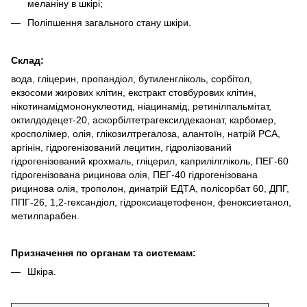
меланіну в шкірі;
Поліпшення загального стану шкіри.
Склад:
вода, гліцерин, пропандіол, бутиленгліколь, сорбітол,
екзосоми жирових клітин, екстракт стовбурових клітин,
нікотинамідмононуклеотид, ніацинамід, ретинілпальмітат,
октилдодецет-20, аскорбілтетрагексилдекаонат, карбомер,
кросполімер, олія, глікозилтрегалоза, алантоїн, натрій PCA,
аргінін, гідрогенізований лецитин, гідролізований
гідрогенізований крохмаль, гліцерил, каприлілгліколь, ПЕГ-60
гідрогенізована рицинова олія, ПЕГ-40 гідрогенізована
рицинова олія, трополон, динатрій ЕДТА, полісорбат 60, ДПГ,
ППГ-26, 1,2-гександіол, гідроксиацетофенон, феноксиетанол,
метилпарабен.
Призначення по органам та системам:
Шкіра.