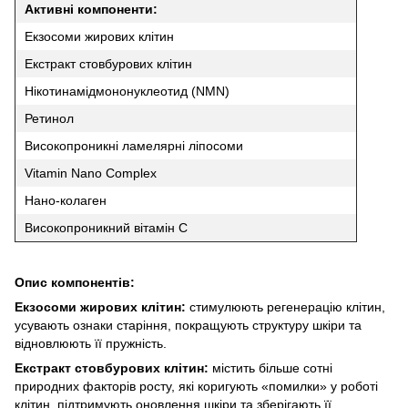
Активні компоненти:
Екзосоми жирових клітин
Екстракт стовбурових клітин
Нікотинамідмононуклеотид (NMN)
Ретинол
Високопроникні ламелярні ліпосоми
Vitamin Nano Complex
Нано-колаген
Високопроникний вітамін С
Опис компонентів:
Екзосоми жирових клітин:
стимулюють регенерацію клітин,
усувають ознаки старіння, покращують структуру шкіри та
відновлюють її пружність.
Екстракт стовбурових клітин:
містить більше сотні
природних факторів росту, які коригують «помилки» у роботі
клітин, підтримують оновлення шкіри та зберігають її