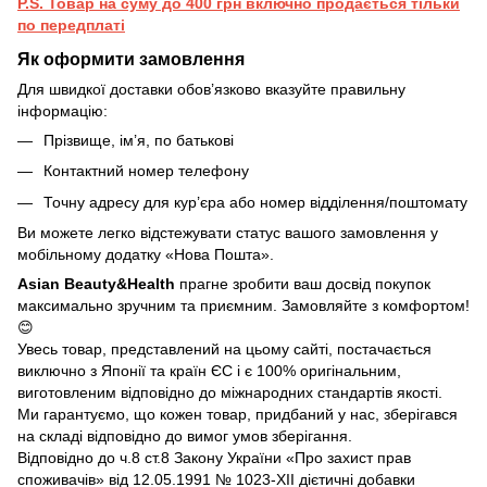
P.S. Товар на суму до 400 грн включно продається тільки
по передплаті
Як оформити замовлення
Для швидкої доставки обов’язково вказуйте правильну
інформацію:
Прізвище, ім’я, по батькові
Контактний номер телефону
Точну адресу для кур’єра або номер відділення/поштомату
Ви можете легко відстежувати статус вашого замовлення у
мобільному додатку «Нова Пошта».
Asian Beauty&Health
прагне зробити ваш досвід покупок
максимально зручним та приємним. Замовляйте з комфортом!
😊
Увесь товар, представлений на цьому сайті, постачається
виключно з Японії та країн ЄС і є 100% оригінальним,
виготовленим відповідно до міжнародних стандартів якості.
Ми гарантуємо, що кожен товар, придбаний у нас, зберігався
на складі відповідно до вимог умов зберігання.
Відповідно до ч.8 ст.8 Закону України «Про захист прав
споживачів» від 12.05.1991 № 1023-ХІІ дієтичні добавки