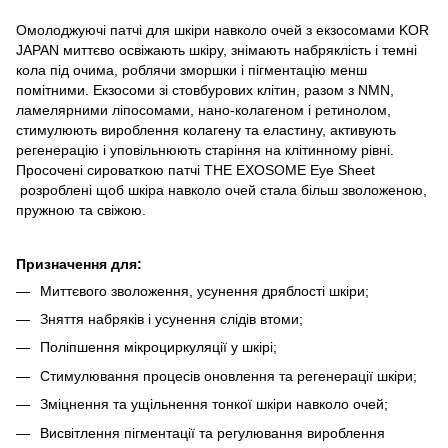
Омолоджуючі патчі для шкіри навколо очей з екзосомами KOR
JAPAN миттєво освіжають шкіру, знімають набряклість і темні
кола під очима, роблячи зморшки і пігментацію менш
помітними. Екзосоми зі стовбурових клітин, разом з NMN,
ламелярними ліпосомами, нано-колагеном і ретинолом,
стимулюють вироблення колагену та еластину, активують
регенерацію і уповільнюють старіння на клітинному рівні.
Просочені сироваткою патчі THE EXOSOME Eye Sheet
розроблені щоб шкіра навколо очей стала більш зволоженою,
пружною та свіжою.
Призначення для:
Миттєвого зволоження, усунення дряблості шкіри;
Зняття набряків і усунення слідів втоми;
Поліпшення мікроциркуляції у шкірі;
Стимулювання процесів оновлення та регенерації шкіри;
Зміцнення та ущільнення тонкої шкіри навколо очей;
Висвітлення пігментації та регулювання вироблення