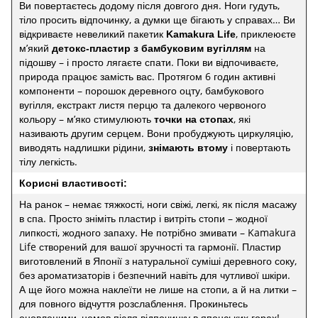
Ви повертаєтесь додому після довгого дня. Ноги гудуть,
тіло просить відпочинку, а думки ще бігають у справах… Ви
відкриваєте невеликий пакетик
, приклеюєте
Kamakura Life
м’який
на
детокс-пластир з бамбуковим вугіллям
підошву – і просто лягаєте спати. Поки ви відпочиваєте,
природа працює замість вас. Протягом 6 годин активні
компоненти – порошок деревного оцту, бамбукового
вугілля, екстракт листя перцю та далекого червоного
кольору – м’яко стимулюють
, які
точки на стопах
називають другим серцем. Вони пробуджують циркуляцію,
виводять надлишки рідини,
і повертають
знімають втому
тілу легкість.
Корисні властивості:
На ранок – немає тяжкості, ноги свіжі, легкі, як після масажу
в спа. Просто зніміть пластир і витріть стопи – жодної
липкості, жодного запаху. Не потрібно змивати – Kamakura
Life створений для вашої зручності та гармонії. Пластир
виготовлений в Японії з натуральної суміші деревного соку,
без ароматизаторів і безпечний навіть для чутливої шкіри.
А ще його можна наклеїти не лише на стопи, а й на литки –
для повного відчуття розслаблення. Прокиньтесь
оновленими, немов після відпочинку в японських горах!