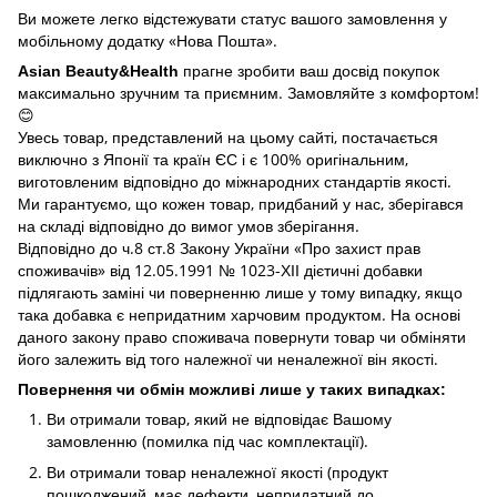
Ви можете легко відстежувати статус вашого замовлення у
мобільному додатку «Нова Пошта».
прагне зробити ваш досвід покупок
Asian Beauty&Health
максимально зручним та приємним. Замовляйте з комфортом!
😊
Увесь товар, представлений на цьому сайті, постачається
виключно з Японії та країн ЄС і є 100% оригінальним,
виготовленим відповідно до міжнародних стандартів якості.
Ми гарантуємо, що кожен товар, придбаний у нас, зберігався
на складі відповідно до вимог умов зберігання.
Відповідно до ч.8 ст.8 Закону України «Про захист прав
споживачів» від 12.05.1991 № 1023-ХІІ дієтичні добавки
підлягають заміні чи поверненню лише у тому випадку, якщо
така добавка є непридатним харчовим продуктом. На основі
даного закону право споживача повернути товар чи обміняти
його залежить від того належної чи неналежної він якості.
Повернення чи обмін можливі лише у таких випадках:
Ви отримали товар, який не відповідає Вашому
замовленню (помилка під час комплектації).
Ви отримали товар неналежної якості (продукт
пошкоджений, має дефекти, непридатний до