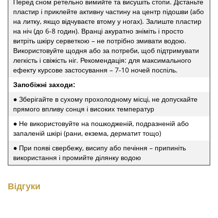
Перед сном ретельно вимийте та висушіть стопи. Дістаньте
пластир і приклейте активну частину на центр підошви (або
на литку, якщо відчуваєте втому у ногах). Залиште пластир
на ніч (до 6-8 годин). Вранці акуратно зніміть і просто
витріть шкіру серветкою – не потрібно змивати водою.
Використовуйте щодня або за потреби, щоб підтримувати
легкість і свіжість ніг. Рекомендація: для максимального
ефекту курсове застосування – 7-10 ночей поспіль.
Запобіжні заходи:
● Зберігайте в сухому прохолодному місці, не допускайте
прямого впливу сонця і високих температур
● Не використовуйте на пошкодженій, подразненій або
запаленій шкірі (рани, екзема, дерматит тощо)
● При появі свербежу, висипу або печіння – припиніть
використання і промийте ділянку водою
Відгуки