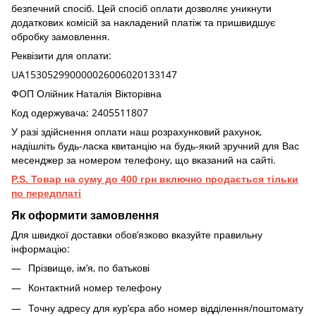
безпечний спосіб. Цей спосіб оплати дозволяє уникнути
додаткових комісій за накладений платіж та пришвидшує
обробку замовлення.
Реквізити для оплати:
UA153052990000026006020133147
ФОП Олійник Наталія Вікторівна
Код одержувача: 2405511807
У разі здійснення оплати наш розрахунковий рахунок,
надішліть будь-ласка квитанцію на будь-який зручний для Вас
месенджер за номером телефону, що вказаний на сайті.
P.S. Товар на суму до 400 грн включно продається тільки
по передплаті
Як оформити замовлення
Для швидкої доставки обов’язково вказуйте правильну
інформацію:
Прізвище, ім’я, по батькові
Контактний номер телефону
Точну адресу для кур’єра або номер відділення/поштомату