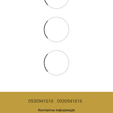
0930941616
0930941616
Контактна інформація