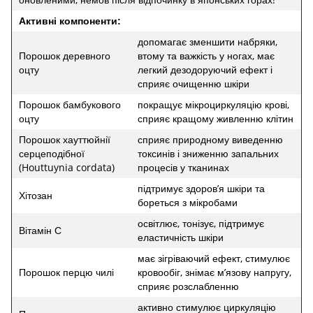
Активні компоненти:
допомагає зменшити набряки,
Порошок деревного
втому та важкість у ногах, має
оцту
легкий дезодоруючий ефект і
сприяє очищенню шкіри
Порошок бамбукового
покращує мікроциркуляцію крові,
оцту
сприяє кращому живленню клітин
Порошок хауттюйнії
сприяє природному виведенню
серцеподібної
токсинів і зниженню запальних
(Houttuynia cordata)
процесів у тканинах
підтримує здоров’я шкіри та
Хітозан
бореться з мікробами
освітлює, тонізує, підтримує
Вітамін С
еластичність шкіри
має зігріваючий ефект, стимулює
Порошок перцю чилі
кровообіг, знімає м’язову напругу,
сприяє розслабленню
активно стимулює циркуляцію