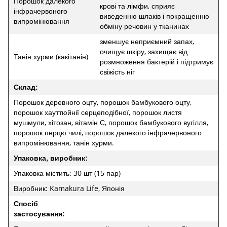
Порошок далекого
крові та лімфи, сприяє
інфрачервоного
виведенню шлаків і покращенню
випромінювання
обміну речовин у тканинах
зменшує неприємний запах,
очищує шкіру, захищає від
Танін хурми (какітанін)
розмноження бактерій і підтримує
свіжість ніг
Склад:
Порошок деревного оцту, порошок бамбукового оцту,
порошок хауттюйнії серцеподібної, порошок листя
мушмули, хітозан, вітамін С, порошок бамбукового вугілля,
порошок перцю чилі, порошок далекого інфрачервоного
випромінювання, танін хурми.
Упаковка, виробник:
Упаковка містить: 30 шт (15 пар)
Виробник: Kamakura Life, Японія
Спосіб
застосування: