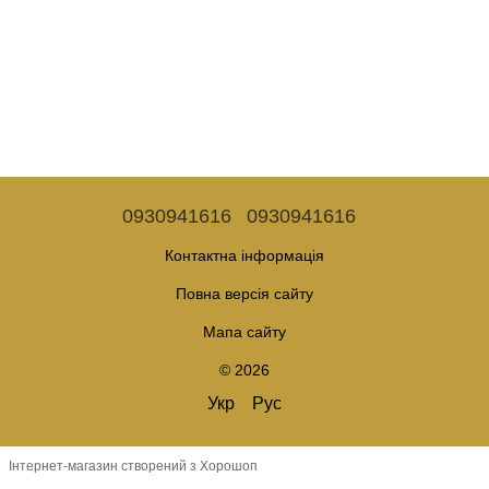
0930941616
0930941616
Контактна інформація
Повна версія сайту
Мапа сайту
© 2026
Укр
Рус
Інтернет-магазин створений з Хорошоп