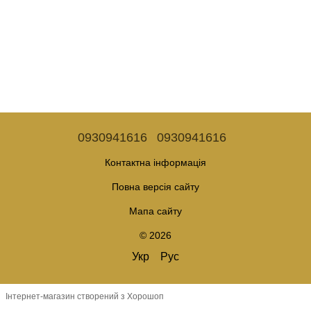
0930941616
0930941616
Контактна інформація
Повна версія сайту
Мапа сайту
© 2026
Укр
Рус
Інтернет-магазин створений з Хорошоп