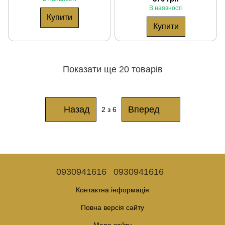
В наявності
Купити
Купити
Показати ще 20 товарів
Назад
Вперед
2
з 6
0930941616
0930941616
Контактна інформація
Повна версія сайту