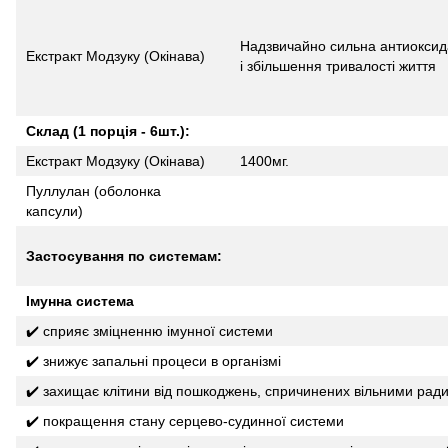
Надзвичайно сильна антиоксида
Екстракт Модзуку (Окінава)
і збільшення тривалості життя
Склад (1 порція - 6шт.):
Екстракт Модзуку (Окінава)
1400мг.
Пуллулан (оболонка
капсули)
Застосування по системам:
Імунна система
✔️ сприяє зміцненню імунної системи
✔️ знижує запальні процеси в організмі
✔️ захищає клітини від пошкоджень, спричинених вільними рад
✔️ покращення стану серцево-судинної системи