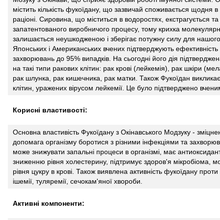
містить кількість фукоїдану, що зазвичай споживається щодня 
раціоні. Сировина, що міститься в водоростях, екстрагується та
запатентованого виробничого процесу, тому крихка молекулярн
залишається неушкодженою і зберігає потужну силу для нашого 
Японських і Американських вчених підтверджують ефективність 
захворювань до 95% випадків. На сьогодні його дія підтвердж
на такі типи ракових клітин: рак крові (лейкемія), рак шкіри (м
рак шлунка, рак кишечника, рак матки. Також Фукоїдан виклик
клітин, уражених вірусом лейкемії. Це було підтверджено вченим
Корисні властивості:
Основна властивість Фукоїдану з Окінавського Модзуку - зміцне
допомага організму боротися з різними інфекціями та захворюва
може знижувати запальні процеси в організмі, має антиоксидант
зниженню рівня холестерину, підтримує здоров'я мікробіома, 
рівня цукру в крові. Також виявлена активність фукоїдану проти ВІ
ішемії, туляремії, сечокам'яної хвороби.
Активні компоненти: