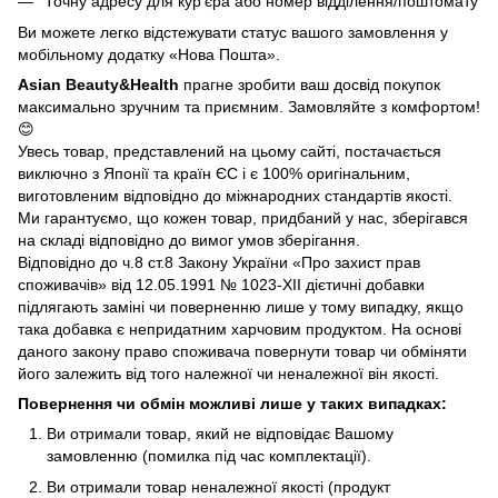
Точну адресу для кур’єра або номер відділення/поштомату
Ви можете легко відстежувати статус вашого замовлення у
мобільному додатку «Нова Пошта».
Asian Beauty&Health
прагне зробити ваш досвід покупок
максимально зручним та приємним. Замовляйте з комфортом!
😊
Увесь товар, представлений на цьому сайті, постачається
виключно з Японії та країн ЄС і є 100% оригінальним,
виготовленим відповідно до міжнародних стандартів якості.
Ми гарантуємо, що кожен товар, придбаний у нас, зберігався
на складі відповідно до вимог умов зберігання.
Відповідно до ч.8 ст.8 Закону України «Про захист прав
споживачів» від 12.05.1991 № 1023-ХІІ дієтичні добавки
підлягають заміні чи поверненню лише у тому випадку, якщо
така добавка є непридатним харчовим продуктом. На основі
даного закону право споживача повернути товар чи обміняти
його залежить від того належної чи неналежної він якості.
Повернення чи обмін можливі лише у таких випадках:
Ви отримали товар, який не відповідає Вашому
замовленню (помилка під час комплектації).
Ви отримали товар неналежної якості (продукт