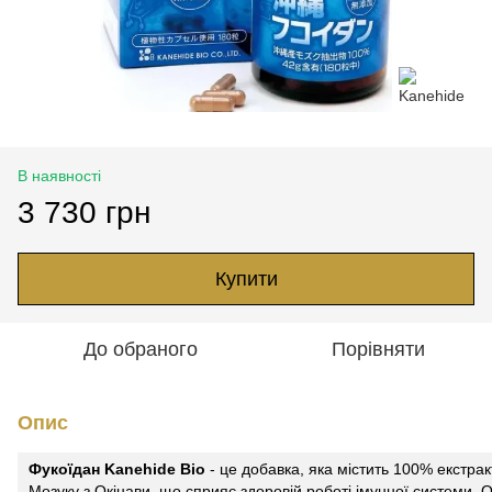
В наявності
3 730 грн
Купити
До обраного
Порівняти
Опис
Фукоїдан Kanehide Bio
- це добавка, яка містить 100% екстрак
Мозуку з Окінави, що сприяє здоровій роботі імунної системи. 