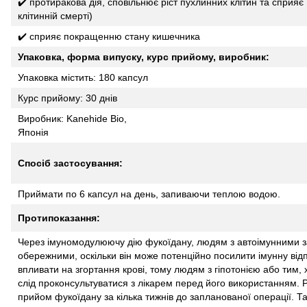
✔️ протиракова дія, сповільнює ріст пухлинних клітин та сприяє
клітинній смерті)
✔️ сприяє покращенню стану кишечника
Упаковка, форма випуску, курс прийому, виробник:
Упаковка містить: 180 капсул
Курс прийому: 30 днів
Виробник: Kanehide Bio,
Японія
Спосіб застосування:
Приймати по 6 капсул на день, запиваючи теплою водою.
Протипоказання:
Через імуномодулюючу дію фукоїдану, людям з автоімунними 
обережними, оскільки він може потенційно посилити імунну від
впливати на згортання крові, тому людям з гіпотонією або тим,
слід проконсультуватися з лікарем перед його використанням.
прийом фукоїдану за кілька тижнів до запланованої операції. 