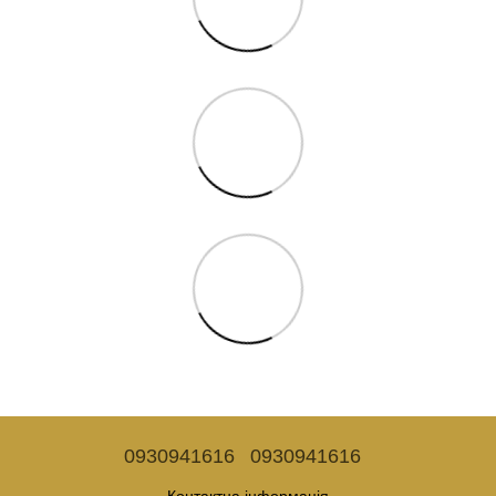
0930941616
0930941616
Контактна інформація