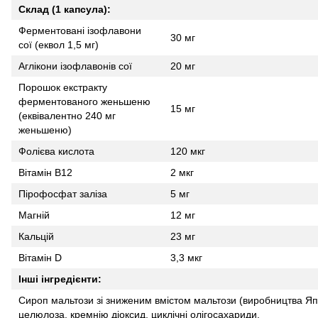
Склад (1 капсула):
Ферментовані ізофлавони
30 мг
сої (еквол 1,5 мг)
Аглікони ізофлавонів сої
20 мг
Порошок екстракту
ферментованого женьшеню
15 мг
(еквівалентно 240 мг
женьшеню)
Фолієва кислота
120 мкг
Вітамін B12
2 мкг
Пірофосфат заліза
5 мг
Магній
12 мг
Кальцій
23 мг
Вітамін D
3,3 мкг
Інші інгредієнти:
Сироп мальтози зі зниженим вмістом мальтози (виробництва Япон
целюлоза, кремнію діоксид, циклічні олігосахариди.