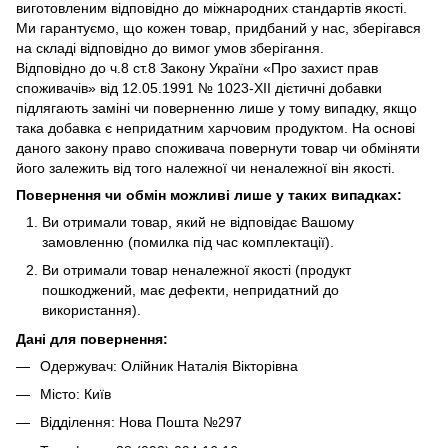
виготовленим відповідно до міжнародних стандартів якості.
Ми гарантуємо, що кожен товар, придбаний у нас, зберігався
на складі відповідно до вимог умов зберігання.
Відповідно до ч.8 ст.8 Закону України «Про захист прав
споживачів» від 12.05.1991 № 1023-ХІІ дієтичні добавки
підлягають заміні чи поверненню лише у тому випадку, якщо
така добавка є непридатним харчовим продуктом. На основі
даного закону право споживача повернути товар чи обміняти
його залежить від того належної чи неналежної він якості.
Повернення чи обмін можливі лише у таких випадках:
Ви отримали товар, який не відповідає Вашому
замовленню (помилка під час комплектації).
Ви отримали товар неналежної якості (продукт
пошкоджений, має дефекти, непридатний до
використання).
Дані для повернення:
Одержувач: Олійник Наталія Вікторівна
Місто: Київ
Відділення: Нова Пошта №297