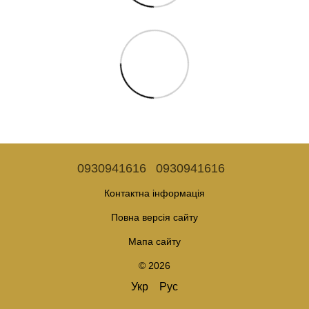
0930941616
0930941616
Контактна інформація
Повна версія сайту
Мапа сайту
© 2026
Укр
Рус