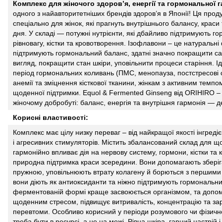
Комплекс
для жіночого здоров’я
, енергії та гормональної 
одного з найавторитетніших брендів здоров’я в Японії! Ця пр
спеціально для жінок, які прагнуть внутрішнього балансу, краси
дня
. У складі — потужні
нутрієнти
, які дбайливо підтримують
го
рівновагу, кістки та кровотворення.
Ізофлавони
– це натуральні 
підтримують
гормональний баланс,
здатні значно покращити са
вигляд, покращити
стан шкіри
, уповільнити
процеси старіння
. І
період гормональних коливань (
ПМС
,
менопауза
, постстресові
анемії
та зміцнення кісткової тканини, жінкам з активним темпо
щоденної підтримки.
Equol & Fermented Ginseng
від ORIHIRO –
жіночому добробуті
: баланс, енергія та
внутрішня гармонія
— де
Корисні властивості:
Комплекс має цілу низку переваг – від найкращої якості інгредієн
і агресивних стимуляторів. Містить збалансований склад для 
гармонійно впливає дія на
нервову систему
,
гормони,
кістки та
природна підтримка краси зсередини. Вони допомагають зберіг
пружною, уповільнюють втрату
колагену
й борються з
першими 
вони діють як
антиоксиданти
та ніжно підтримують
гормональни
ферментованій формі
краще засвоюється організмом, та допом
щоденним стресом, підвищує витривалість,
концентрацію
та за
перевтоми. Особливо корисний у періоди
розумового
чи
фізичн
треба
бути в ресурсі
, а не на межі. Рівна шкіра,
гарний настрій