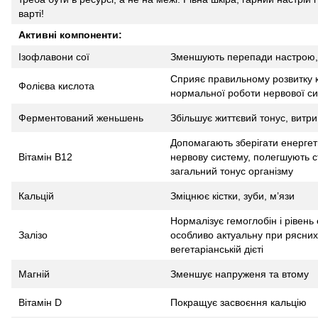
варті!
Активні компоненти:
Ізофлавони сої
Зменшують перепади настрою, 
Сприяє правильному розвитку к
Фолієва кислота
нормальної роботи нервової си
Ферментований женьшень
Збільшує життєвий тонус, витрив
Допомагають зберігати енергет
Вітамін B12
нервову систему, полегшують 
загальний тонус організму
Кальцій
Зміцнює кістки, зуби, м’язи
Нормалізує гемоглобін і рівень
Залізо
особливо актуальну при рясних
вегетаріанській дієті
Магній
Зменшує напруженя та втому
Вітамін D
Покращує засвоєння кальцію