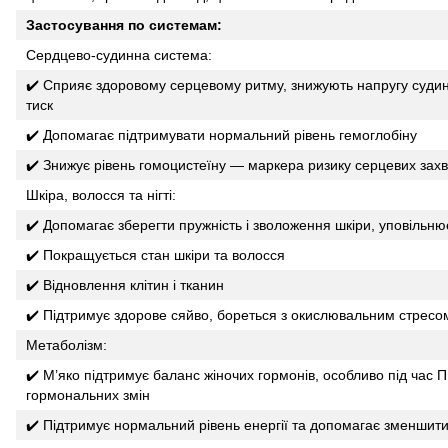
Застосування по системам:
Сердцево-судинна система:
✔️ Сприяє здоровому серцевому ритму, знижують напругу судин
тиск
✔️ Допомагає підтримувати нормальний рівень гемоглобіну
✔️ Знижує рівень гомоцистеїну — маркера ризику серцевих зах
Шкіра, волосся та нігті:
✔️ Допомагає зберегти пружність і зволоження шкіри, уповільнює
✔️ Покращується стан шкіри та волосся
✔️ Відновлення клітин і тканин
✔️ Підтримує здорове сяйво, бореться з окислювальним стресо
Метаболізм:
✔️ М’яко підтримує баланс жіночих гормонів, особливо під час
гормональних змін
✔️ Підтримує нормальний рівень енергії та допомагає зменшит