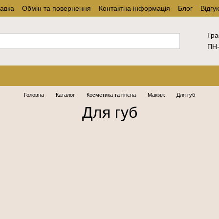
тавка
Обмін та повернення
Контактна інформація
Блог
Відгу
Гра
ПН-
Головна
Каталог
Косметика та гігієна
Макіяж
Для губ
Для губ