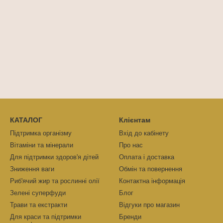
КАТАЛОГ
Клієнтам
Підтримка організму
Вхід до кабінету
Вітаміни та мінерали
Про нас
Для підтримки здоров'я дітей
Оплата і доставка
Зниження ваги
Обмін та повернення
Риб'ячий жир та рослинні олії
Контактна інформація
Зелені суперфуди
Блог
Трави та eкстракти
Відгуки про магазин
Для краси та підтримки
Бренди