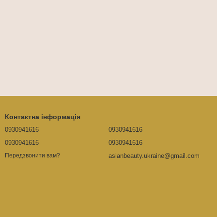
Контактна інформація
0930941616
0930941616
0930941616
0930941616
asianbeauty.ukraine@gmail.com
Передзвонити вам?