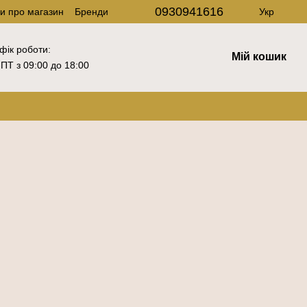
0930941616
ки про магазин
Бренди
Укр
фік роботи:
Мій кошик
ПТ з 09:00 до 18:00