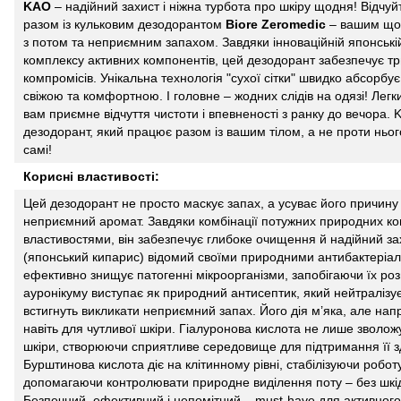
KAO
– надійний
захист
і ніжна турбота про шкіру щодня! Відчу
разом із
кульковим дезодорантом
Biore Zeromedic
– вашим щод
з
потом та неприємним запахом
. Завдяки інноваційній
японські
комплексу активних компонентів, цей дезодорант забезпечує тр
компромісів. Унікальна
технологія "сухої сітки"
швидко
абсорбує 
свіжою та комфортною. І головне – жодних
слідів на одязі
! Лег
вам приємне відчуття чистоти і впевненості з ранку до вечора.
K
дезодорант, який працює разом із вашим тілом, а не проти ньог
самі!
Корисні властивості:
Цей дезодорант не просто маскує запах, а
усуває
його причину
неприємний аромат. Завдяки комбінації потужних
природних
ко
властивостями, він забезпечує глибоке очищення й надійний за
(японський кипарис) відомий своїми природними
антибактеріа
ефективно
знищує патогенні мікроорганізми
, запобігаючи їх ро
ауронікуму виступає як
природний антисептик
, який
нейтралізує
встигнуть викликати
неприємний запах
. Його дія м’яка, але на
навіть
для чутливої шкіри.
Гіалуронова
кислота не лише
зволож
шкіри, створюючи сприятливе середовище для підтримання її 
Бурштинова
кислота діє на клітинному рівні, стабілізуючи робот
допомагаючи контролювати природне виділення поту – без шкі
Безпечний
, ефективний і непомітний –
must-have
для активного