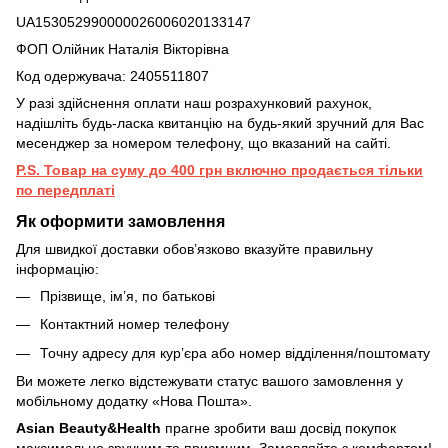
UA153052990000026006020133147
ФОП Олійник Наталія Вікторівна
Код одержувача: 2405511807
У разі здійснення оплати наш розрахунковий рахунок,
надішліть будь-ласка квитанцію на будь-який зручний для Вас
месенджер за номером телефону, що вказаний на сайті.
P.S. Товар на суму до 400 грн включно продається тільки
по передплаті
Як оформити замовлення
Для швидкої доставки обов’язково вказуйте правильну
інформацію:
Прізвище, ім’я, по батькові
Контактний номер телефону
Точну адресу для кур’єра або номер відділення/поштомату
Ви можете легко відстежувати статус вашого замовлення у
мобільному додатку «Нова Пошта».
Asian Beauty&Health
прагне зробити ваш досвід покупок
максимально зручним та приємним. Замовляйте з комфортом!