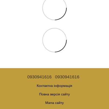
0930941616
0930941616
Контактна інформація
Повна версія сайту
Мапа сайту