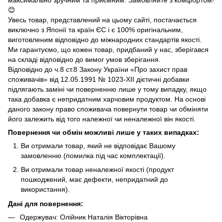
😊
Увесь товар, представлений на цьому сайті, постачається
виключно з Японії та країн ЄС і є 100% оригінальним,
виготовленим відповідно до міжнародних стандартів якості.
Ми гарантуємо, що кожен товар, придбаний у нас, зберігався
на складі відповідно до вимог умов зберігання.
Відповідно до ч.8 ст.8 Закону України «Про захист прав
споживачів» від 12.05.1991 № 1023-ХІІ дієтичні добавки
підлягають заміні чи поверненню лише у тому випадку, якщо
така добавка є непридатним харчовим продуктом. На основі
даного закону право споживача повернути товар чи обміняти
його залежить від того належної чи неналежної він якості.
Повернення чи обмін можливі лише у таких випадках:
Ви отримали товар, який не відповідає Вашому
замовленню (помилка під час комплектації).
Ви отримали товар неналежної якості (продукт
пошкоджений, має дефекти, непридатний до
використання).
Дані для повернення:
Одержувач: Олійник Наталія Вікторівна