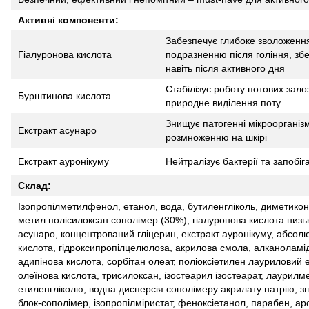
Активні компоненти:
Забезпечує глибоке зволоження
Гіалуронова кислота
подразненню після гоління, збе
навіть після активного дня
Стабілізує роботу потових зало
Бурштинова кислота
природне виділення поту
Знищує патогенні мікроорганізм
Екстракт асунаро
розмноженню на шкірі
Екстракт ауронікуму
Нейтралізує бактерії та запобі
Склад:
Ізопропілметилфенол, етанол, вода, бутиленгліколь, диметикон,
метил полісилоксан сополімер (30%), гіалуронова кислота низ
асунаро, концентрований гліцерин, екстракт ауронікуму, абсо
кислота, гідроксипропілцелюлоза, акрилова смола, алканоламі
адипінова кислота, сорбітан олеат, поліоксіетилен лауриловий 
олеїнова кислота, трисилоксан, ізостеарил ізостеарат, лаурил
етиленгліколю, водна дисперсія сополімеру акрилату натрію, з
блок-сополімер, ізопропілміристат, феноксіетанол, парабен, ар