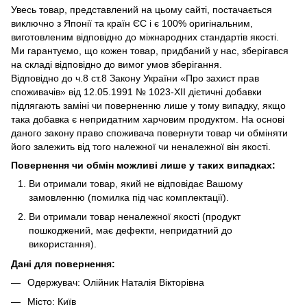
Увесь товар, представлений на цьому сайті, постачається
виключно з Японії та країн ЄС і є 100% оригінальним,
виготовленим відповідно до міжнародних стандартів якості.
Ми гарантуємо, що кожен товар, придбаний у нас, зберігався
на складі відповідно до вимог умов зберігання.
Відповідно до ч.8 ст.8 Закону України «Про захист прав
споживачів» від 12.05.1991 № 1023-ХІІ дієтичні добавки
підлягають заміні чи поверненню лише у тому випадку, якщо
така добавка є непридатним харчовим продуктом. На основі
даного закону право споживача повернути товар чи обміняти
його залежить від того належної чи неналежної він якості.
Повернення чи обмін можливі лише у таких випадках:
Ви отримали товар, який не відповідає Вашому
замовленню (помилка під час комплектації).
Ви отримали товар неналежної якості (продукт
пошкоджений, має дефекти, непридатний до
використання).
Дані для повернення:
Одержувач: Олійник Наталія Вікторівна
Місто: Київ