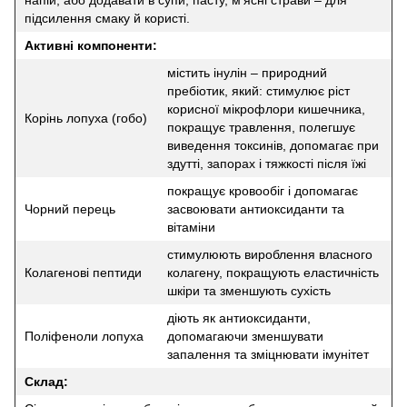
підсилення смаку й користі.
Активні компоненти:
містить інулін – природний
пребіотик, який: стимулює ріст
корисної мікрофлори кишечника,
Корінь лопуха (гобо)
покращує травлення, полегшує
виведення токсинів, допомагає при
здутті, запорах і тяжкості після їжі
покращує кровообіг і допомагає
Чорний перець
засвоювати антиоксиданти та
вітаміни
стимулюють вироблення власного
Колагенові пептиди
колагену, покращують еластичність
шкіри та зменшують сухість
діють як антиоксиданти,
Поліфеноли лопуха
допомагаючи зменшувати
запалення та зміцнювати імунітет
Склад: