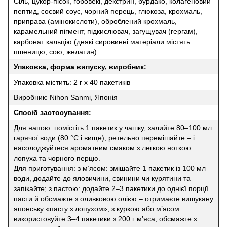
Сіль, цукор-пісок, гобовекі, декстрин, бурдако, колагеновий
пептид, соєвий соус, чорний перець, глюкоза, крохмаль,
приправа (амінокислоти), оброблений крохмаль,
карамельний пігмент, підкислювач, загущувач (гергам),
карбонат кальцію (деякі сировинні матеріали містять
пшеницю, сою, желатин).
Упаковка, форма випуску, виробник:
Упаковка містить: 2 г х 40 пакетиків
Виробник: Nihon Sanmi, Японія
Спосіб застосування:
Для напою: помістіть 1 пакетик у чашку, залийте 80–100 мл
гарячої води (80 °C і вище), ретельно перемішайте – і
насолоджуйтеся ароматним смаком з легкою ноткою
лопуха та чорного перцю.
Для приготування: з м’ясом: змішайте 1 пакетик із 100 мл
води, додайте до яловичини, свинини чи курятини та
запікайте; з пастою: додайте 2–3 пакетики до однієї порції
пасти й обсмажте з оливковою олією – отримаєте вишукану
японську «пасту з лопухом»; з куркою або м’ясом:
використовуйте 3–4 пакетики з 200 г м’яса, обсмажте з