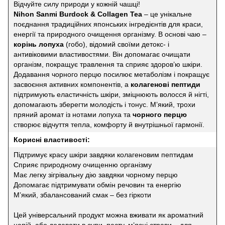
Відчуйте силу природи у кожній чашці!
Nihon Sanmi Burdock & Collagen Tea
– це унікальне
поєднання традиційних японських інгредієнтів для краси,
енергії та природного очищення організму. В основі чаю –
корінь лопуха
(гобо), відомий своїми детокс- і
антивіковими властивостями. Він допомагає очищати
організм, покращує травлення та сприяє здоров’ю шкіри.
Додавання чорного перцю посилює метаболізм і покращує
засвоєння активних компонентів, а
колагенові пептиди
підтримують еластичність шкіри, зміцнюють волосся й нігті,
допомагають зберегти молодість і тонус. М’який, трохи
пряний аромат із нотами лопуха та
чорного перцю
створює відчуття тепла, комфорту й внутрішньої гармонії.
Корисні властивості:
Підтримує красу шкіри завдяки колагеновим пептидам
Сприяє природному очищенню організму
Має легку зігрівальну дію завдяки чорному перцю
Допомагає підтримувати обмін речовин та енергію
М’який, збалансований смак – без гіркоти
Цей універсальний продукт можна вживати як ароматний
напій, або додавати в супи, пасту, м’ясні страви – для