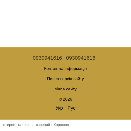
0930941616
0930941616
Контактна інформація
Повна версія сайту
Мапа сайту
© 2026
Укр
Рус
Інтернет-магазин створений з Хорошоп