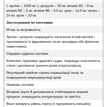
L-аргінін – 1000 мг, L-цитрулін – 50 мг, вітамін В1 – 8 мг,
вітамін В2 – 5 мг, вітамін B6 – 4,5 мг, цинк – 14,0 мг, селен –
14 мг, хром – 10 мг.
Застосування по системам:
М’язи та витривалість:
Аргінін і цитрулін покращують насичення м’язів киснем і
прискорюють їх відновлення після тренувань або фізичних
навантажень
Серцево-судинна система:
Комплекс підтримує здоров’я судин, покращує еластичність
стінок і допомагає знизити ризик атеросклерозу
Регулярний прийом сприяє нормалізації тиску та
покращенню мікроциркуляції крові
Нервова система:
Вітаміни групи B допомагають стабілізувати нервові
процеси, покращують концентрацію та пам’ять
Вони знижують рівень стресу й підтримують емоційну