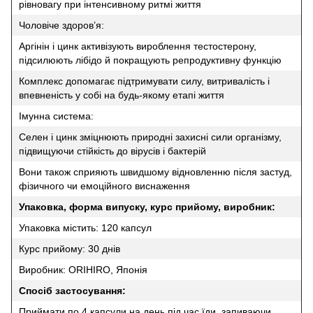
рівновагу при інтенсивному ритмі життя
Чоловіче здоров’я:
Аргінін і цинк активізують вироблення тестостерону,
підсилюють лібідо й покращують репродуктивну функцію
Комплекс допомагає підтримувати силу, витривалість і
впевненість у собі на будь-якому етапі життя
Імунна система:
Селен і цинк зміцнюють природні захисні сили організму,
підвищуючи стійкість до вірусів і бактерій
Вони також сприяють швидшому відновленню після застуд,
фізичного чи емоційного виснаження
Упаковка, форма випуску, курс прийому, виробник:
Упаковка містить: 120 капсул
Курс прийому: 30 днів
Виробник: ORIHIRO, Японія
Спосіб застосування:
Приймати по 4 капсули на день під час їди, запиваючи