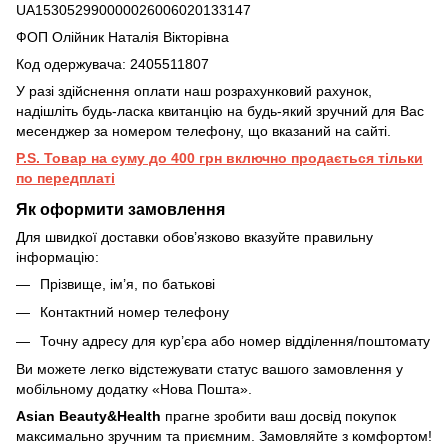
UA153052990000026006020133147
ФОП Олійник Наталія Вікторівна
Код одержувача: 2405511807
У разі здійснення оплати наш розрахунковий рахунок,
надішліть будь-ласка квитанцію на будь-який зручний для Вас
месенджер за номером телефону, що вказаний на сайті.
P.S. Товар на суму до 400 грн включно продається тільки
по передплаті
Як оформити замовлення
Для швидкої доставки обов’язково вказуйте правильну
інформацію:
Прізвище, ім’я, по батькові
Контактний номер телефону
Точну адресу для кур’єра або номер відділення/поштомату
Ви можете легко відстежувати статус вашого замовлення у
мобільному додатку «Нова Пошта».
Asian Beauty&Health
прагне зробити ваш досвід покупок
максимально зручним та приємним. Замовляйте з комфортом!