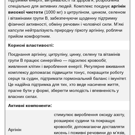
спеціально для активних людей. Комплекс поєднує
аргінін
високої чистоти
(1000 мг) з цитруліном, цинком, селеном
і вітамінами групи B, забезпечуючи щоденну підтримку
фізичної активності, обміну речовин і чоловічої сили. М’які
капсули нейтралізують природну гіркоту аргініну, роблячи
прийом комфортним.
Корисні властивості:
Поєднання аргініну, цитруліну, цинку, селену та вітамінів
групи B працює синергійно — підсилює кровообіг,
живлення клітин і вироблення енергії. Регулярне вживання
комплексу допомагає підвищити тонус, покращити роботу
серця та судин, підтримати гормональний баланс і імунітет.
Це надійна підтримка для тих, хто веде насичене життя,
прагне бути у формі, зберегти молодість і впевненість у
власних силах.
Активні компоненти:
стимулює вироблення оксиду азоту,
розширює судини та покращує
кровообіг, допомагаючи доставляти
Аргінін
кисень і поживні речовини до м’язів,