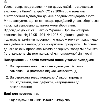
😊
Увесь товар, представлений на цьому сайті, постачається
виключно з Японії та країн ЄС і є 100% оригінальним,
виготовленим відповідно до міжнародних стандартів якості.
Ми гарантуємо, що кожен товар, придбаний у нас, зберігався
на складі відповідно до вимог умов зберігання.
Відповідно до ч.8 ст.8 Закону України «Про захист прав
споживачів» від 12.05.1991 № 1023-ХІІ дієтичні добавки
підлягають заміні чи поверненню лише у тому випадку, якщо
така добавка є непридатним харчовим продуктом. На основі
даного закону право споживача повернути товар чи обміняти
його залежить від того належної чи неналежної він якості.
Повернення чи обмін можливі лише у таких випадках:
Ви отримали товар, який не відповідає Вашому
замовленню (помилка під час комплектації).
Ви отримали товар неналежної якості (продукт
пошкоджений, має дефекти, непридатний до
використання).
Дані для повернення:
Одержувач: Олійник Наталія Вікторівна