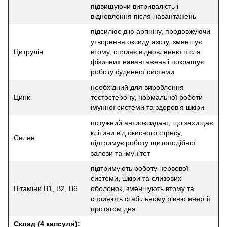
підвищуючи витривалість і
відновлення після навантажень
підсилює дію аргініну, продовжуючи
утворення оксиду азоту, зменшує
Цитрулін
втому, сприяє відновленню після
фізичних навантажень і покращує
роботу судинної системи
необхідний для вироблення
Цинк
тестостерону, нормальної роботи
імунної системи та здоров’я шкіри
потужний антиоксидант, що захищає
клітини від окисного стресу,
Селен
підтримує роботу щитоподібної
залози та імунітет
підтримують роботу нервової
системи, шкіри та слизових
Вітаміни B1, B2, B6
оболонок, зменшують втому та
сприяють стабільному рівню енергії
протягом дня
Склад (4 капсули):