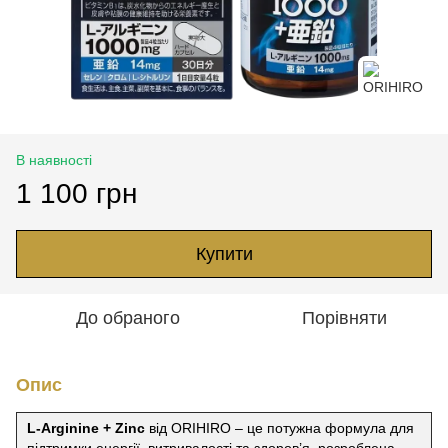
В наявності
1 100 грн
Купити
До обраного
Порівняти
Опис
L-Arginine + Zinc
від ORIHIRO – це потужна формула для
підтримки енергії, витривалості та здоров’я, розроблена